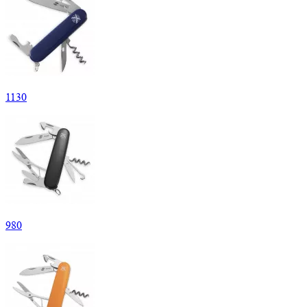
1
130
980