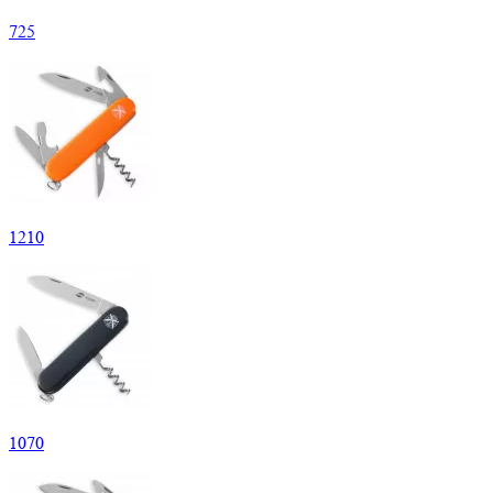
725
1
210
1
070