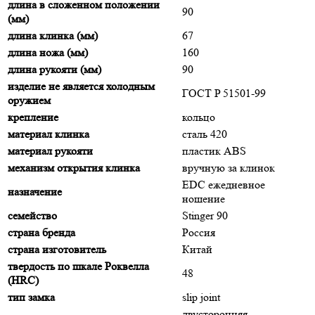
длина в сложенном положении
90
(мм)
длина клинка (мм)
67
длина ножа (мм)
160
длина рукояти (мм)
90
изделие не является холодным
ГОСТ P 51501-99
оружием
крепление
кольцо
материал клинка
сталь 420
материал рукояти
пластик ABS
механизм открытия клинка
вручную за клинок
EDC ежедневное
назначение
ношение
семейство
Stinger 90
страна бренда
Россия
страна изготовитель
Китай
твердость по шкале Роквелла
48
(HRC)
тип замка
slip joint
двусторонняя