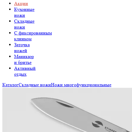
Акции
Кухонные
ножи
Складные
ножи
C фиксированным
клинком
Заточка
ножей
Маникюр
и бритье
Активный
отдых
Каталог
Складные ножи
Ножи многофункциональные