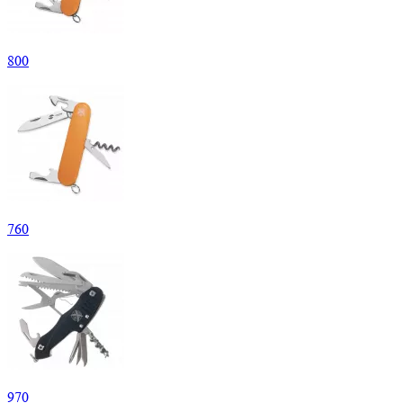
800
760
970