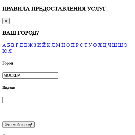
ПРАВИЛА ПРЕДОСТАВЛЕНИЯ УСЛУГ
×
ВАШ ГОРОД?
А
Б
В
Г
Д
Е
Ж
З
И
Й
К
Л
М
Н
О
П
Р
С
Т
У
Ф
Х
Ц
Ч
Ш
Щ
Э
Ю
Я
Город
Индекс
Это мой город!