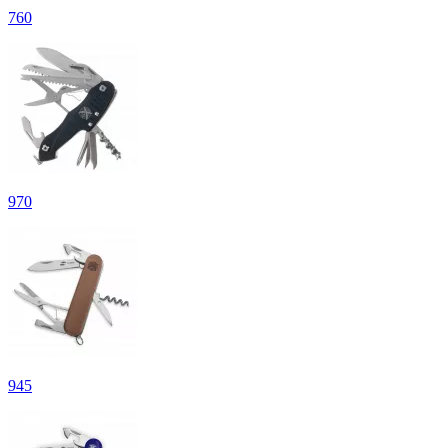
760
970
945