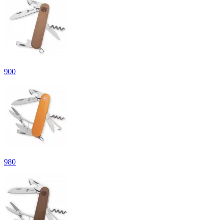
900
980