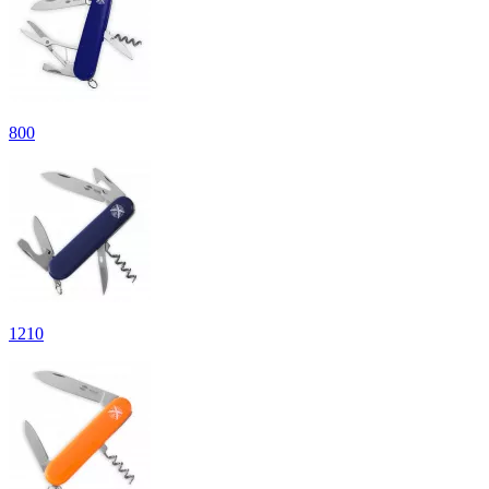
800
1
210