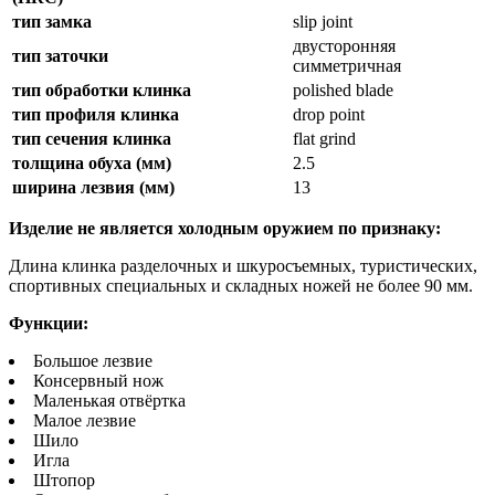
тип замка
slip joint
двусторонняя
тип заточки
симметричная
тип обработки клинка
polished blade
тип профиля клинка
drop point
тип сечения клинка
flat grind
толщина обуха (мм)
2.5
ширина лезвия (мм)
13
Изделие не является холодным оружием по признаку:
Длина клинка разделочных и шкуросъемных, туристических,
спортивных специальных и складных ножей не более 90 мм.
Функции:
Большое лезвие
Консервный нож
Маленькая отвёртка
Малое лезвие
Шило
Игла
Штопор