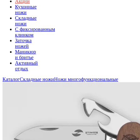
Акции
Кухонные
ножи
Складные
ножи
C фиксированным
клинком
Заточка
ножей
Маникюр
и бритье
Активный
отдых
Каталог
Складные ножи
Ножи многофункциональные