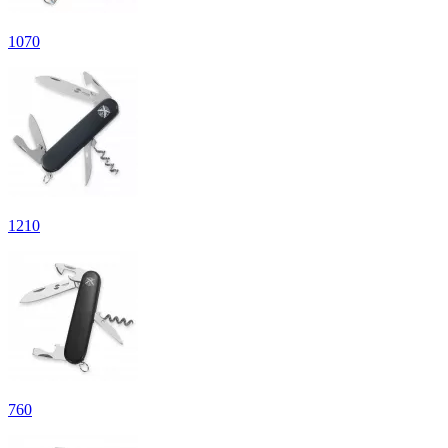
1
070
1
210
760