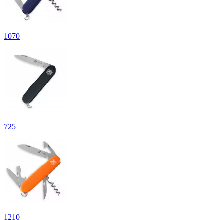
1
070
725
1
210