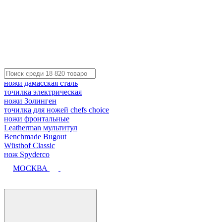
ножи дамасская сталь
точилка электрическая
ножи Золинген
точилка для ножей chefs choice
ножи фронтальные
Leatherman мультитул
Benchmade Bugout
Wüsthof Classic
нож Spyderco
МОСКВА