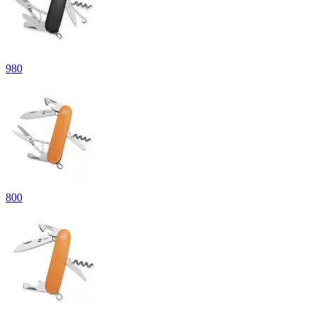
980
800