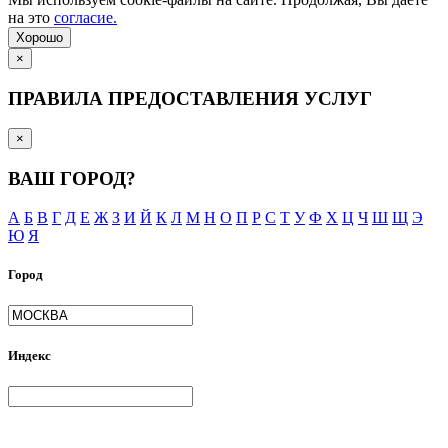
на это
согласие.
Хорошо
×
ПРАВИЛА ПРЕДОСТАВЛЕНИЯ УСЛУГ
×
ВАШ ГОРОД?
А
Б
В
Г
Д
Е
Ж
З
И
Й
К
Л
М
Н
О
П
Р
С
Т
У
Ф
Х
Ц
Ч
Ш
Щ
Э
Ю
Я
Город
Индекс