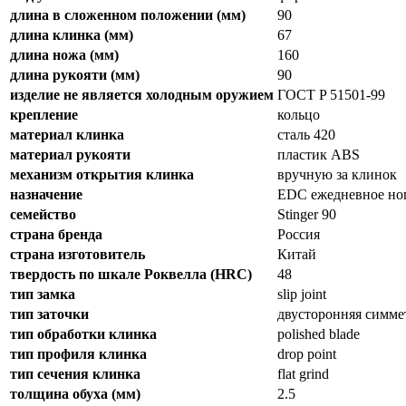
длина в сложенном положении (мм)
90
длина клинка (мм)
67
длина ножа (мм)
160
длина рукояти (мм)
90
изделие не является холодным оружием
ГОСТ P 51501-99
крепление
кольцо
материал клинка
сталь 420
материал рукояти
пластик ABS
механизм открытия клинка
вручную за клинок
назначение
EDC ежедневное но
семейство
Stinger 90
страна бренда
Россия
страна изготовитель
Китай
твердость по шкале Роквелла (HRC)
48
тип замка
slip joint
тип заточки
двусторонняя симм
тип обработки клинка
polished blade
тип профиля клинка
drop point
тип сечения клинка
flat grind
толщина обуха (мм)
2.5