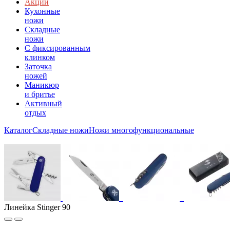
Акции
Кухонные
ножи
Складные
ножи
C фиксированным
клинком
Заточка
ножей
Маникюр
и бритье
Активный
отдых
Каталог
Складные ножи
Ножи многофункциональные
Линейка Stinger 90