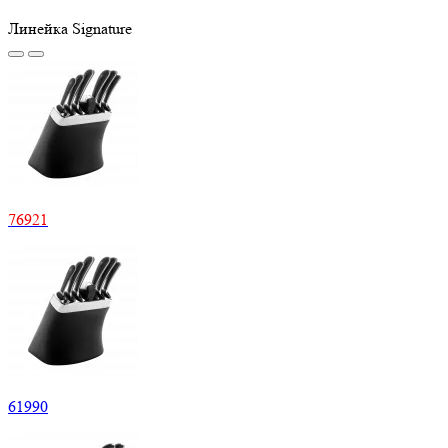
Линейка Signature
76
921
61
990