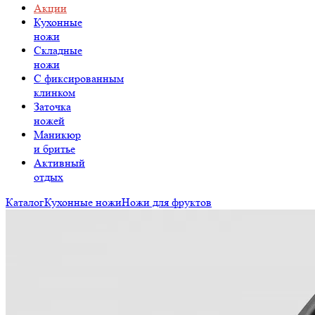
Акции
Кухонные
ножи
Складные
ножи
C фиксированным
клинком
Заточка
ножей
Маникюр
и бритье
Активный
отдых
Каталог
Кухонные ножи
Ножи для фруктов