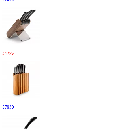
54
793
87
830