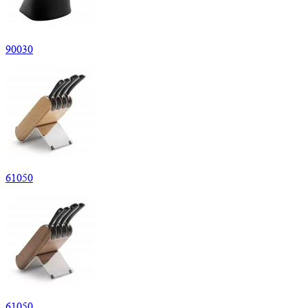
90
030
61
050
61
050