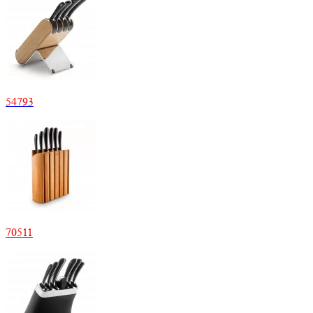
54
793
70
511