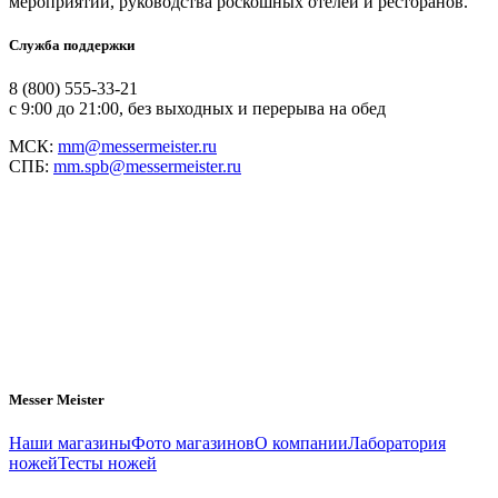
мероприятий, руководства роскошных отелей и ресторанов.
Служба поддержки
8 (800) 555-33-21
с 9:00 до 21:00, без выходных и перерыва на обед
МСК:
mm@messermeister.ru
СПБ:
mm.spb@messermeister.ru
Messer Meister
Наши магазины
Фото магазинов
О компании
Лаборатория
ножей
Тесты ножей