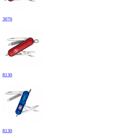
3
070
8
130
8
130