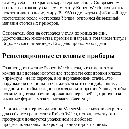
самому себе — сохранять характерный стиль. Со временем
он стал настолько узнаваемым, что у Robert Welch появились
поклонники по всему миру. В 1969 году рядом с фабрикой, где
постепенно росла мастерская Уэлша, открылся фирменный
магазин столовых приборов.
Основатель бренда оставался у руля до конца жизни,
удостоившись множества премий и наград, в том числе титула
Королевского дизайнера. Его дело продолжают дети.
Революционные столовые приборы
Главное достижение Robert Welch в том, что именно эта
компания впервые изготовила предметы сервировки класса
«премиум» не из серебра, а из нержавеющей стали. Это
нарушало все каноны и считалось чем-то неподобающим,
но достаточно было одного взгляда на творения Уэлша, чтобы
понять: тщательно отполированная нержавейка, принявшая
изящные формы, может выглядеть блестяще.
В каталоге интернет-магазина MesserMeister можно открыть
для себя все грани стиля Robert Welch, поняв, почему эта
продукция пользуется уважением и любовью
профессиональных поваров, организаторов пышных