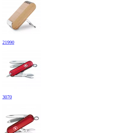
21
990
3
070