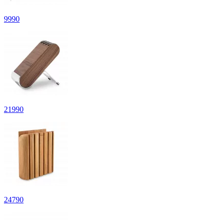
9
990
21
990
24
790