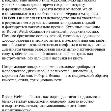
к воздействию любого типа коррозии. Режущая кромка
у таких клинков долгое время сохраняет остроту
и функциональность. Рукояти ножей от Robert Welch
изготавливаются из особенного полимерного материала
Du Pont. Он наплавляется непосредственно на хвостовик,
в результате чего рукоять становится идеально гладкой
и фиксируется максимально прочно. Кухонные ножницы
от Robert Welch обладают не меньшей продуктивностью.
Помимо бритвенно острых лезвий, способных одинаково
хорошо разрезать и мягкую зелень, и жесткий плавник рыбы,
они обладают высокой степенью комфорта в использовании.
Дизайнеры бренда разработали максимально эргономичный
силуэт, обеспечивающий полноценный контроль над
инструментом без излишней нагрузки на кисть.
Потрясающие поварские ножи и столовые приборы от
Королевского Дизайнера Ее величества Елизаветы II,
королевы Англии, Роберта Велша — это полувековой образец
качества, стиля, функциональности.
Robert Welch — британская марка, достигшая идеального
баланса между классикой и модерном, элегантностью
и выразительностью, запоминающимся дизайном
и практичностью.