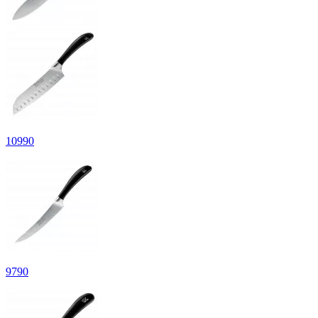
10
990
9
790