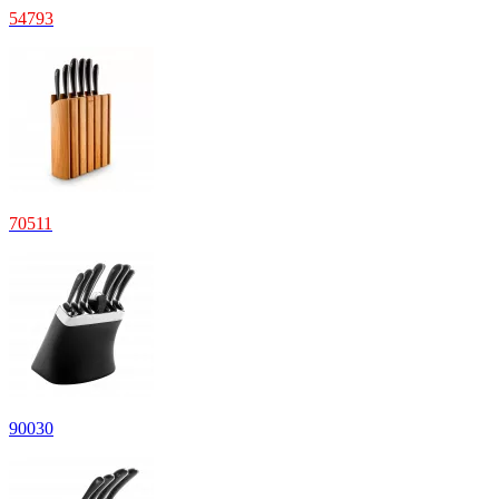
54
793
70
511
90
030