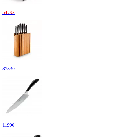
54
793
87
830
11
990