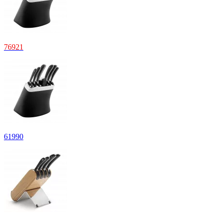
76
921
61
990