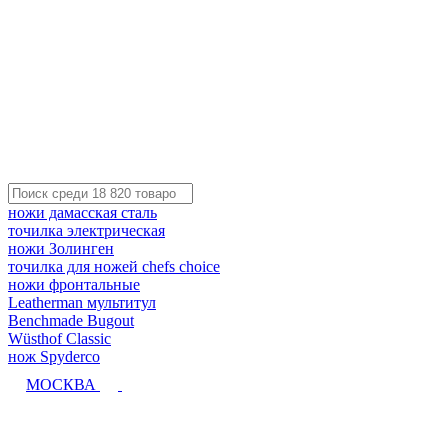
ножи дамасская сталь
точилка электрическая
ножи Золинген
точилка для ножей chefs choice
ножи фронтальные
Leatherman мультитул
Benchmade Bugout
Wüsthof Classic
нож Spyderco
МОСКВА