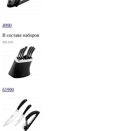
4
990
В составе наборов
61
990