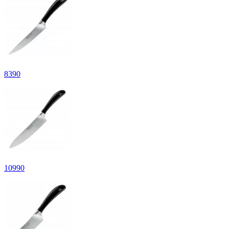
8
390
10
990