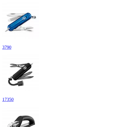
3
790
17
350