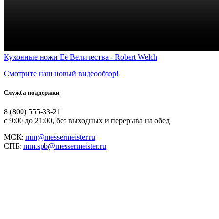
Кухонные ножи Её Величества - Robert Welсh
Смотрите наш новый видеообзор!
Служба поддержки
8 (800) 555-33-21
с 9:00 до 21:00, без выходных и перерыва на обед
МСК:
mm@messermeister.ru
СПБ:
mm.spb@messermeister.ru