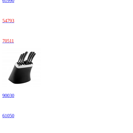
61
990
54
793
70
511
90
030
61
050