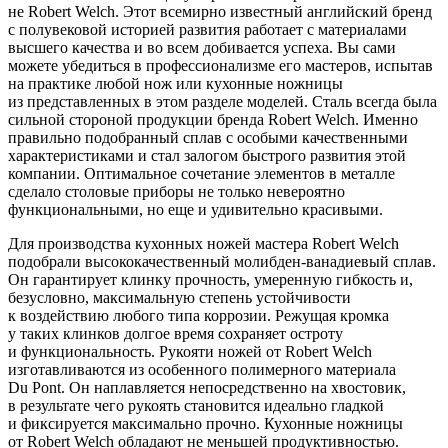
не Robert Welch. Этот всемирно известный английский бренд
с полувековой историей развития работает с материалами
высшего качества и во всем добивается успеха. Вы сами
можете убедиться в профессионализме его мастеров, испытав
на практике любой нож или кухонные ножницы
из представленных в этом разделе моделей. Сталь всегда была
сильной стороной продукции бренда Robert Welch. Именно
правильно подобранный сплав с особыми качественными
характеристиками и стал залогом быстрого развития этой
компании. Оптимальное сочетание элементов в металле
сделало столовые приборы не только невероятно
функциональными, но еще и удивительно красивыми.
Для производства кухонных ножей мастера Robert Welch
подобрали высококачественный молибден-ванадиевый сплав.
Он гарантирует клинку прочность, умеренную гибкость и,
безусловно, максимальную степень устойчивости
к воздействию любого типа коррозии. Режущая кромка
у таких клинков долгое время сохраняет остроту
и функциональность. Рукояти ножей от Robert Welch
изготавливаются из особенного полимерного материала
Du Pont. Он наплавляется непосредственно на хвостовик,
в результате чего рукоять становится идеально гладкой
и фиксируется максимально прочно. Кухонные ножницы
от Robert Welch обладают не меньшей продуктивностью.