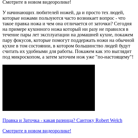
Смотрите в новом видеоролике!
У начинающих любителей ножей, да и просто тех людей,
которые ножами пользуются часто возникает вопрос - что
такое правка ножа и чем она отличается от заточки? Сегодня
на примере кухонного ножа который ни разу не правился в
течение пары лет эксплуатации на домашней кухне, покажем
пару фокусов, которые помогут поддержать ножи на обычной
кухне в том состоянии, в котором большинство людей будут
считать их удобными для работы. Покажем как это выглядит
под микроскопом, а затем заточим нож уже "по-настоящему"!
Правка и Заточка - какая разница? Сантоку Robert Welch
Смотрите в новом видеоролике!