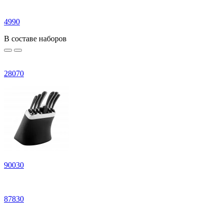
4
990
В составе наборов
28
070
90
030
87
830