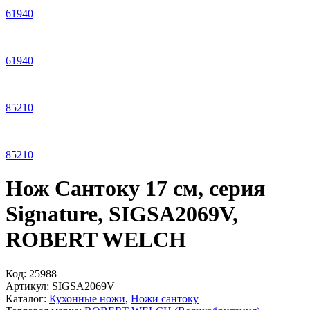
61
940
61
940
85
210
85
210
Нож Сантоку 17 см, серия
Signature, SIGSA2069V,
ROBERT WELCH
Код:
25988
Артикул:
SIGSA2069V
Каталог:
Кухонные ножи
,
Ножи сантоку