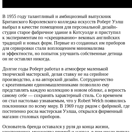
В 1955 году талантливый и амбициозный выпускник
Британского Королевского колледжа искусств Роберт Уэлш
выбрал в качестве помещения для персональной дизайн-
студии старое фабричное здание в Котсуолде и приступил
к экспериментам по «скрещиванию» вековых английских
традиций и новых форм. Первые из созданных им приборов
для сервировки стали воплощением минимализма
и эффектности, но попыток улучшить собственные детища
он не оставлял никогда.
Долгие годы Роберт работал в атмосфере маленькой
творческой мастерской, делая ставку не на серийное
производство, а на авторский дизайн. Сотрудничество
с креативными единомышленниками позволило ему
представлять каждую коллекцию в новом облике, а верность
самому себе — сохранять характерный стиль. Со временем
он стал настолько узнаваемым, что у Robert Welch появились
поклонники по всему миру. В 1969 году рядом с фабрикой, где
постепенно росла мастерская Уэлша, открылся фирменный
магазин столовых приборов.
Основатель бренда оставался у руля до конца жизни,
удостоившись множества премий и наград, в том числе титула