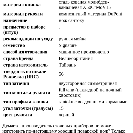
сталь кованая молибден-
материал клинка
ванадиевая X50CrMoV15
материал рукояти
композитный материал DuPont
назначение
нож сантоку
предметов в наборе
1
(штук)
рекомендации по уходу
ручная мойка
семейство
Signature
способ изготовления
машинное производство
страна бренда
Великобритания
страна изготовитель
Тайвань
твердость по шкале
56
Роквелла (HRC)
тип заточки
двусторонняя симметричная
full tang (накладной на полный
тип монтажа рукояти
хвостовик)
тип профиля клинка
santoku с воздушными карманами
угол заточки (градусы)
15
цвет рукояти
черный
Думаете, производитель столовых приборов не может
изготовить по-настоящему хороший поварской нож? Только