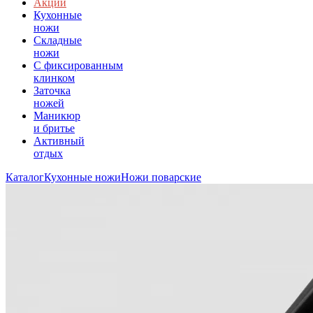
Акции
Кухонные
ножи
Складные
ножи
C фиксированным
клинком
Заточка
ножей
Маникюр
и бритье
Активный
отдых
Каталог
Кухонные ножи
Ножи поварские