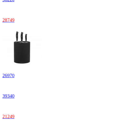
28
749
26
970
39
340
21
249