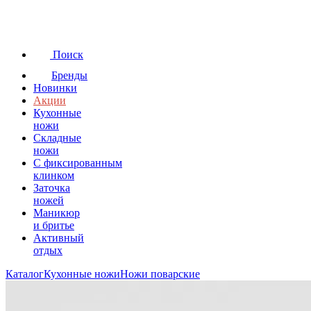
Поиск
Бренды
Новинки
Акции
Кухонные
ножи
Складные
ножи
C фиксированным
клинком
Заточка
ножей
Маникюр
и бритье
Активный
отдых
Каталог
Кухонные ножи
Ножи поварские