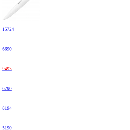
15
724
6
690
9
493
6
790
8
194
5
190