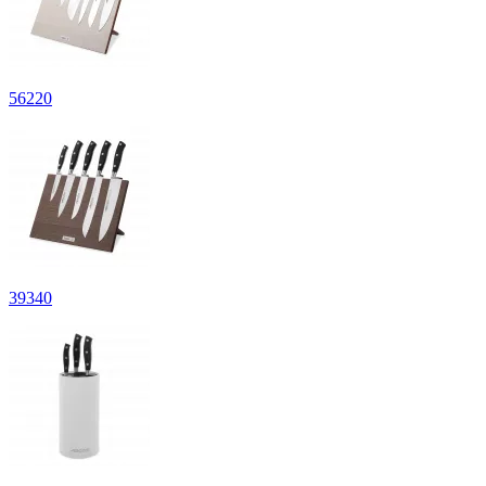
56
220
39
340