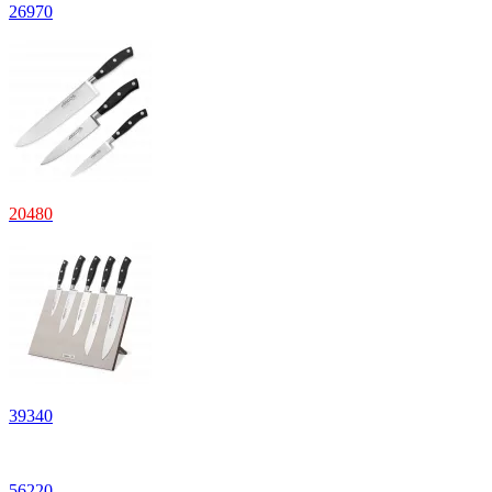
26
970
20
480
39
340
56
220