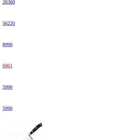
28
360
56
220
8
990
6
961
5
990
5
990