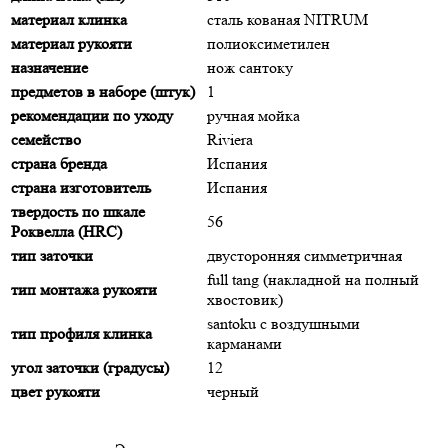
материал клинка
сталь кованая NITRUM
материал рукояти
полиоксиметилен
назначение
нож сантоку
предметов в наборе (штук)
1
рекомендации по уходу
ручная мойка
семейство
Riviera
страна бренда
Испания
страна изготовитель
Испания
твердость по шкале
56
Роквелла (HRC)
тип заточки
двусторонняя симметричная
full tang (накладной на полный
тип монтажа рукояти
хвостовик)
santoku с воздушными
тип профиля клинка
карманами
угол заточки (градусы)
12
цвет рукояти
черный