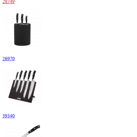
28
749
26
970
39
340