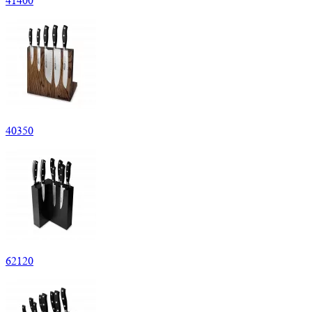
41
400
40
350
62
120