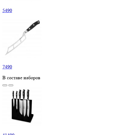
5
490
7
490
В составе наборов