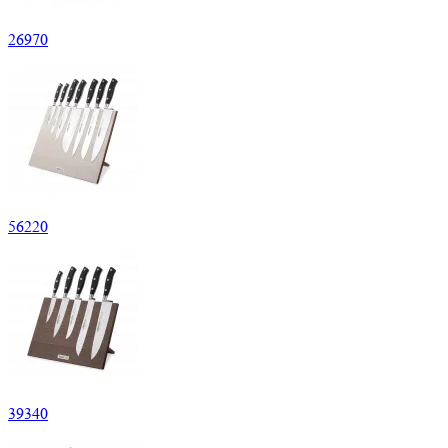
26
970
56
220
39
340