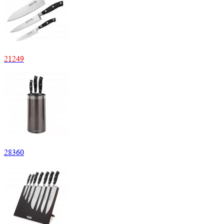
21
249
28
360