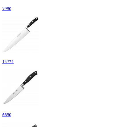
7
990
15
724
6
690