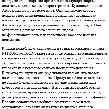
инструментов, сохранив при этом их экстраординарные
показатели качественных характеристик. Кухонными ножами
Arcos пользуются во всем мире. Они одинаково хорошо
подходят для применения как в домашних условиях, так
и на кухне престижного ресторана. В серию кухонных ножей
Arcos входят изделия из различных коллекций бренда. Они
отличаются друг от друга внешним видом,
но функциональность и долговечность каждого изделия
неизменны.
Клинки ножей изготавливаются из запатентованного сплава
NITRUM, который делает металл не только невосприимчивым
к воздействию любого типа коррозии, но еще и прочным,
твердым и умеренно гибким. Лезвия вырезаются из цельного
куска стали с помощью станков последнего поколения.
В некоторых случаях они укрепляются ковкой, что делает
их еще более износостойкими. Продукция Arcos отличается
не только функциональностью, но еще и максимальным
комфортом в использовании. В ассортимент ножей бренда
входят модели, предназначенные для нарезания мяса, сыра,
рыбы, разделки, очистки, а также универсальные и шеф-ножи.
Все они оснащаются удобными хваткими рукоятями,
отделанными накладками из качественного материала.