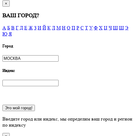
×
ВАШ ГОРОД?
А
Б
В
Г
Д
Е
Ж
З
И
Й
К
Л
М
Н
О
П
Р
С
Т
У
Ф
Х
Ц
Ч
Ш
Щ
Э
Ю
Я
Город
Индекс
Это мой город!
Введите город или индекс, мы определим ваш город и регион
по индексу