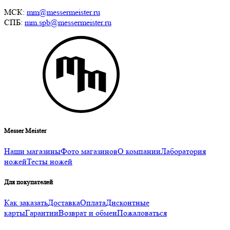
МСК:
mm@messermeister.ru
СПБ:
mm.spb@messermeister.ru
Messer Meister
Наши магазины
Фото магазинов
О компании
Лаборатория
ножей
Тесты ножей
Для покупателей
Как заказать
Доставка
Оплата
Дисконтные
карты
Гарантии
Возврат и обмен
Пожаловаться