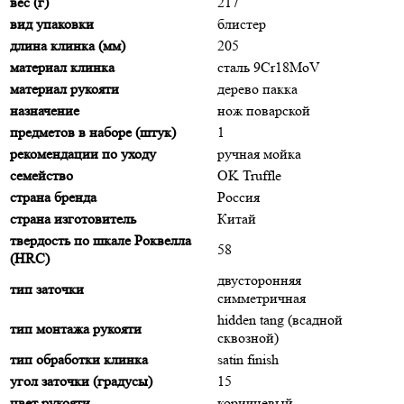
вес (г)
217
вид упаковки
блистер
длина клинка (мм)
205
материал клинка
сталь 9Cr18MoV
материал рукояти
дерево пакка
назначение
нож поварской
предметов в наборе (штук)
1
рекомендации по уходу
ручная мойка
семейство
OK Truffle
страна бренда
Россия
страна изготовитель
Китай
твердость по шкале Роквелла
58
(HRC)
двусторонняя
тип заточки
симметричная
hidden tang (всадной
тип монтажа рукояти
сквозной)
тип обработки клинка
satin finish
угол заточки (градусы)
15
цвет рукояти
коричневый