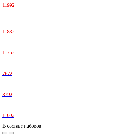
11992
11832
11752
7672
8792
11992
В составе наборов