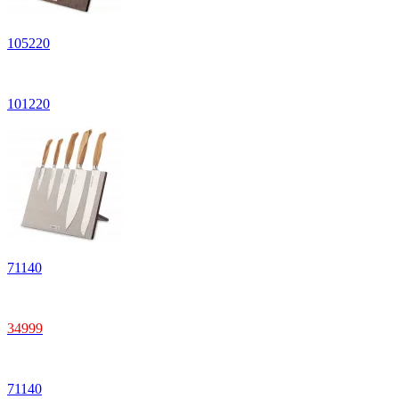
105220
101220
71140
34999
71140