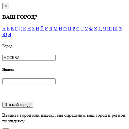
×
ВАШ ГОРОД?
А
Б
В
Г
Д
Е
Ж
З
И
Й
К
Л
М
Н
О
П
Р
С
Т
У
Ф
Х
Ц
Ч
Ш
Щ
Э
Ю
Я
Город
Индекс
Это мой город!
Введите город или индекс, мы определим ваш город и регион
по индексу