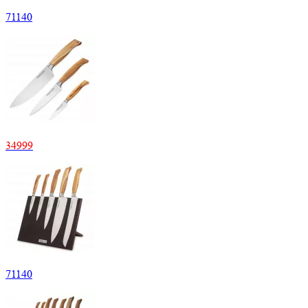
71140
34999
71140