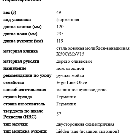
вес (г)
49
вид упаковки
фирменная
длина клинка (мм)
120
длина ножа (мм)
235
длина рукояти (мм)
119
сталь кованая молибден-ванадиевая
материал клинка
X50CrMoV15
материал рукояти
дерево оливковое
назначение
нож овощной
рекомендации по уходу
ручная мойка
семейство
Ergo Line Olive
способ изготовления
машинное производство
страна бренда
Германия
страна изготовитель
Германия
твердость по шкале
57
Роквелла (HRC)
тип заточки
двусторонняя симметричная
тип монтажа рукояти
hidden tang (всадной сквозной)