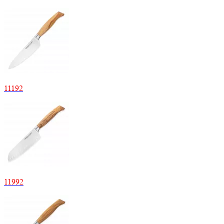
11192
11992