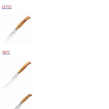
11752
7672