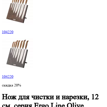
104220
104220
скидка 20%
Нож для чистки и нарезки, 12
см, серия Ergo Line Olive,