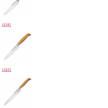
11192
11832