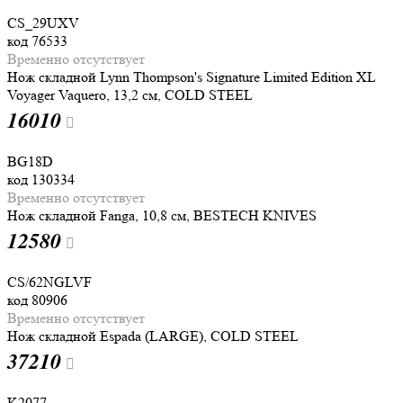
CS_29UXV
код
76533
Временно отсутствует
Нож складной Lynn Thompson's Signature Limited Edition XL
Voyager Vaquero, 13,2 см, COLD STEEL
16
010
BG18D
код
130334
Временно отсутствует
Нож складной Fanga, 10,8 см, BESTECH KNIVES
12
580
CS/62NGLVF
код
80906
Временно отсутствует
Нож складной Espada (LARGE), COLD STEEL
37
210
K2077