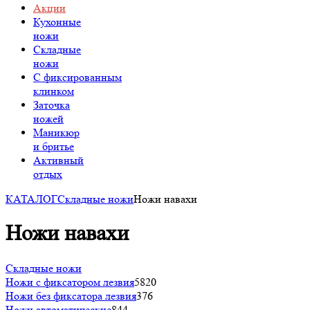
Акции
Кухонные
ножи
Складные
ножи
C фиксированным
клинком
Заточка
ножей
Маникюр
и бритье
Активный
отдых
КАТАЛОГ
Складные ножи
Ножи навахи
Ножи навахи
Складные ножи
Ножи с фиксатором лезвия
5820
Ножи без фиксатора лезвия
376
Ножи автоматические
844