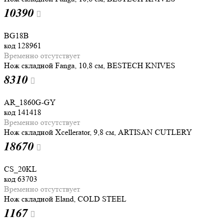
10
390
BG18B
код
128961
Временно отсутствует
Нож складной Fanga, 10,8 см, BESTECH KNIVES
8
310
AR_1860G-GY
код
141418
Временно отсутствует
Нож складной Xcellerator, 9,8 см, ARTISAN CUTLERY
18
670
CS_20KL
код
63703
Временно отсутствует
Нож складной Eland, COLD STEEL
1
167