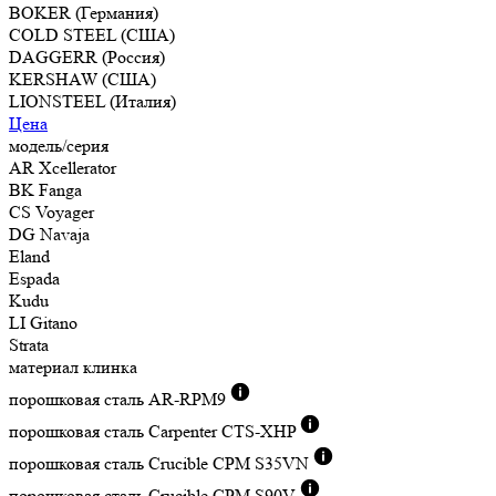
BOKER (Германия)
COLD STEEL (США)
DAGGERR (Россия)
KERSHAW (США)
LIONSTEEL (Италия)
Цена
модель/серия
AR Xcellerator
BK Fanga
CS Voyager
DG Navaja
Eland
Espada
Kudu
LI Gitano
Strata
материал клинка
порошковая сталь AR-RPM9
порошковая сталь Carpenter CTS-XHP
порошковая сталь Crucible CPM S35VN
порошковая сталь Crucible CPM S90V