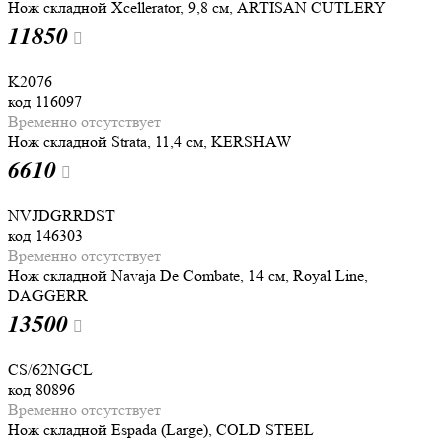
Нож складной Xcellerator, 9,8 см, ARTISAN CUTLERY
11
850
K2076
код
116097
Временно отсутствует
Нож складной Strata, 11,4 см, KERSHAW
6
610
NVJDGRRDST
код
146303
Временно отсутствует
Нож складной Navaja De Combate, 14 см, Royal Line,
DAGGERR
13
500
CS/62NGCL
код
80896
Временно отсутствует
Нож складной Espada (Large), COLD STEEL