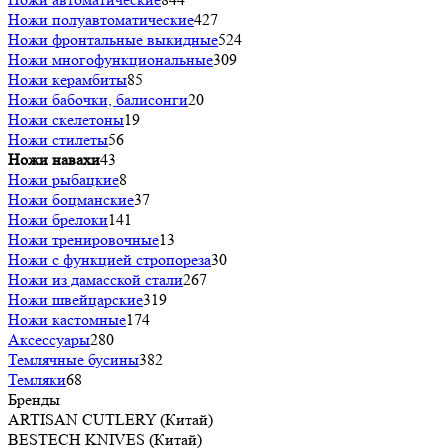
Ножи полуавтоматические
427
Ножи фронтальные выкидные
524
Ножи многофункциональные
309
Ножи керамбиты
85
Ножи бабочки, балисонги
20
Ножи скелетоны
19
Ножи стилеты
56
Ножи навахи
43
Ножи рыбацкие
8
Ножи боцманские
37
Ножи брелоки
141
Ножи тренировочные
13
Ножи c функцией стропореза
30
Ножи из дамасской стали
267
Ножи швейцарские
319
Ножи кастомные
174
Аксессуары
280
Темлячные бусины
382
Темляки
68
Бренды
ARTISAN CUTLERY (Китай)
BESTECH KNIVES (Китай)