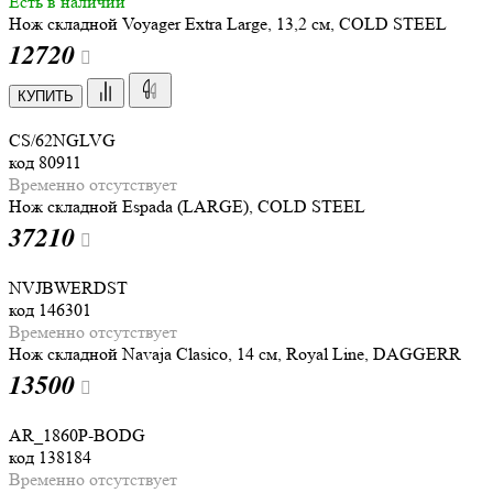
Есть в наличии
Нож складной Voyager Extra Large, 13,2 см, COLD STEEL
12
720
КУПИТЬ
CS/62NGLVG
код
80911
Временно отсутствует
Нож складной Espada (LARGE), COLD STEEL
37
210
NVJBWERDST
код
146301
Временно отсутствует
Нож складной Navaja Clasico, 14 см, Royal Line, DAGGERR
13
500
AR_1860P-BODG
код
138184
Временно отсутствует