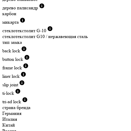
дерево палисандр
карбон
микарта
стеклотекстолит G-10
стеклотекстолит G10 / нержавеющая сталь
тип замка
back lock
button lock
frame lock
liner lock
slip joint
ti-lock
tri-ad lock
страна бренда
Германия
Италия
Китай
Россия