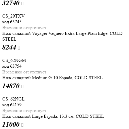
32
740
CS_29TXV
код
63745
Временно отсутствует
Нож складной Voyager Vaquero Extra Large Plain Edge, COLD
STEEL
8
244
CS_62NGM
код
63754
Временно отсутствует
Нож складной Medium G-10 Espada, COLD STEEL
14
870
CS_62NGL
код
64159
Временно отсутствует
Нож складной Large Espada, 13,3 см, COLD STEEL
11
000