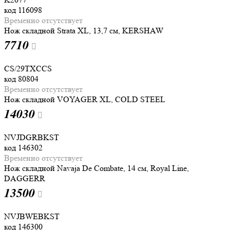
код
116098
Временно отсутствует
Нож складной Strata XL, 13,7 см, KERSHAW
7
710
CS/29TXCCS
код
80804
Временно отсутствует
Нож складной VOYAGER XL, COLD STEEL
14
030
NVJDGRBKST
код
146302
Временно отсутствует
Нож складной Navaja De Combate, 14 см, Royal Line,
DAGGERR
13
500
NVJBWEBKST
код
146300