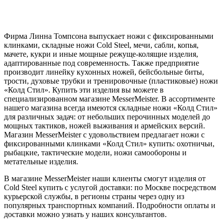
Фирма Линна Томпсона выпускает ножи с фиксированными
клинками, складные ножи Cold Steel, мечи, сабли, копья,
мачете, кукри и иные мощные режуще-колящие изделия,
адаптированные под современность. Также предприятие
производит линейку кухонных ножей, бейсбольные биты,
трости, духовые трубки и тренировочные (пластиковые) ножи
«Колд Стил». Купить эти изделия вы можете в
специализированном магазине MesserMeister. В ассортименте
нашего магазина всегда имеются складные ножи «Колд Стил»
для различных задач: от небольших перочинных моделей до
мощных тактиков, ножей выживания и армейских версий.
Магазин MesserMeister с удовольствием предлагает ножи с
фиксированными клинками «Колд Стил» купить: охотничьи,
рыбацкие, тактические модели, ножи самообороны и
метательные изделия.
В магазине MesserMeister наши клиенты смогут изделия от
Cold Steel купить с услугой доставки: по Москве посредством
курьерской службы, в регионы страны через одну из
популярных транспортных компаний. Подробности оплаты и
доставки можно узнать у наших консультантов.