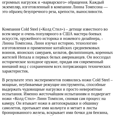
огромных нагрузок и «варварского» обращения. Каждый
экземпляр, изготовленный в компании Линна Томпсона —
это образец безупречного реза, крепости, выносливости.
Компания Cold Steel («Колд Стил») – детище известного во
всем мире и очень популярного в США мастера боевых
искусств, оружейного историка и ножевого дизайнера, -
Линна Томпсона. Линн изучал историю, технологию
изготовления и применение китайских средневековых
воинов, японских самураев, кельтов, филиппинцев, коренных
жителей Непала и первых белых американцев. Он воссоздал
историческое холодное оружие, придав им современный
внешний вид с сохранением всех потрясающих технических
характеристик.
В результате этих экспериментов появились ножи Cold Steel –
мощные, неубиваемые режущие инструменты, способные
выдержать чудовищные нагрузки и просто невероятные
испытания. Именно жесточайшим испытаниям и подвергает
ножи «Колд Стил» Линн Томпсон, снимая сам процесс на
камеру. Он втыкает ножи в автопокрышки и обшивку
самолетов, протыкает ими кольчуги и метает в листы
бронированного железа, вскрывает ими бочки для бензина,