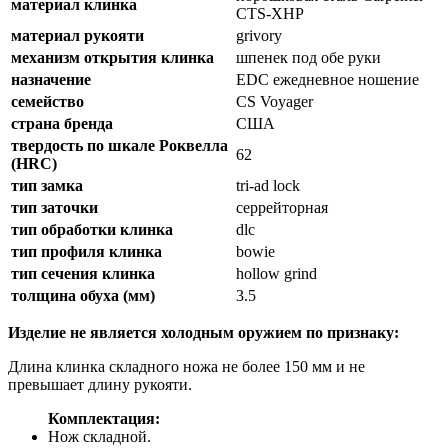
материал клинка
CTS-XHP
материал рукояти
grivory
механизм открытия клинка
шпенек под обе руки
назначение
EDC ежедневное ношение
семейство
CS Voyager
страна бренда
США
твердость по шкале Роквелла
62
(HRC)
тип замка
tri-ad lock
тип заточки
серрейторная
тип обработки клинка
dlc
тип профиля клинка
bowie
тип сечения клинка
hollow grind
толщина обуха (мм)
3.5
Изделие не является холодным оружием по признаку:
Длина клинка складного ножа не более 150 мм и не
превышает длину рукояти.
Комплектация:
Нож складной.