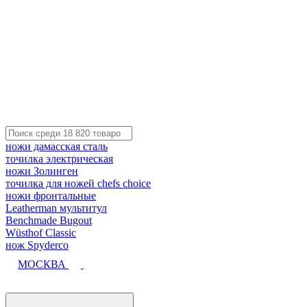
ножи дамасская сталь
точилка электрическая
ножи Золинген
точилка для ножей chefs choice
ножи фронтальные
Leatherman мультитул
Benchmade Bugout
Wüsthof Classic
нож Spyderco
МОСКВА