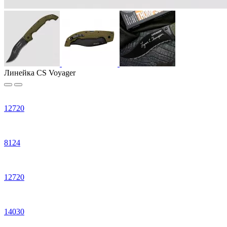
Линейка CS Voyager
12
720
8
124
12
720
14
030