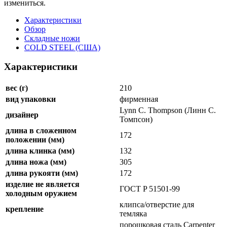
измениться.
Характеристики
Обзор
Складные ножи
COLD STEEL (США)
Характеристики
вес (г)
210
вид упаковки
фирменная
Lynn C. Thompson (Линн С.
дизайнер
Томпсон)
длина в сложенном
172
положении (мм)
длина клинка (мм)
132
длина ножа (мм)
305
длина рукояти (мм)
172
изделие не является
ГОСТ P 51501-99
холодным оружием
клипса/отверстие для
крепление
темляка
порошковая сталь Carpenter