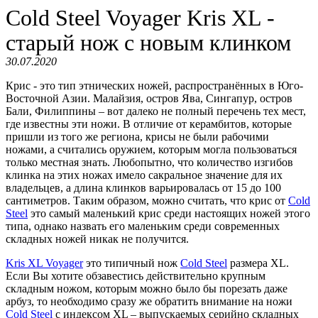
Cold Steel Voyager Kris XL -
старый нож с новым клинком
30.07.2020
Крис - это тип этнических ножей, распространённых в Юго-
Восточной Азии. Малайзия, остров Ява, Сингапур, остров
Бали, Филиппины – вот далеко не полный перечень тех мест,
где известны эти ножи. В отличие от керамбитов, которые
пришли из того же региона, крисы не были рабочими
ножами, а считались оружием, которым могла пользоваться
только местная знать. Любопытно, что количество изгибов
клинка на этих ножах имело сакральное значение для их
владельцев, а длина клинков варьировалась от 15 до 100
сантиметров. Таким образом, можно считать, что крис от
Cold
Steel
это самый маленький крис среди настоящих ножей этого
типа, однако назвать его маленьким среди современных
складных ножей никак не получится.
Kris XL Voyager
это типичный нож
Cold Steel
размера XL.
Если Вы хотите обзавестись действительно крупным
складным ножом, которым можно было бы порезать даже
арбуз, то необходимо сразу же обратить внимание на ножи
Cold Steel
с индексом XL – выпускаемых серийно складных