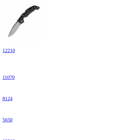
12
210
11
070
8
124
5
650