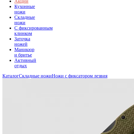
Акции
Кухонные
ножи
Складные
ножи
C фиксированным
клинком
Заточка
ножей
Маникюр
и бритье
Активный
отдых
Каталог
Складные ножи
Ножи с фиксатором лезвия