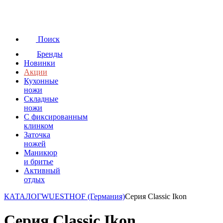
Поиск
Бренды
Новинки
Акции
Кухонные
ножи
Складные
ножи
C фиксированным
клинком
Заточка
ножей
Маникюр
и бритье
Активный
отдых
КАТАЛОГ
WUESTHOF (Германия)
Серия Classic Ikon
Серия Classic Ikon