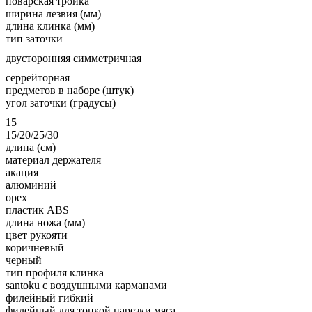
поварская тройка
ширина лезвия (мм)
длина клинка (мм)
тип заточки
двусторонняя симметричная
серрейторная
предметов в наборе (штук)
угол заточки (градусы)
15
15/20/25/30
длина (см)
материал держателя
акация
алюминий
орех
пластик ABS
длина ножа (мм)
цвет рукояти
коричневый
черный
тип профиля клинка
santoku с воздушными карманами
филейный гибкий
филейный для тонкой нарезки мяса