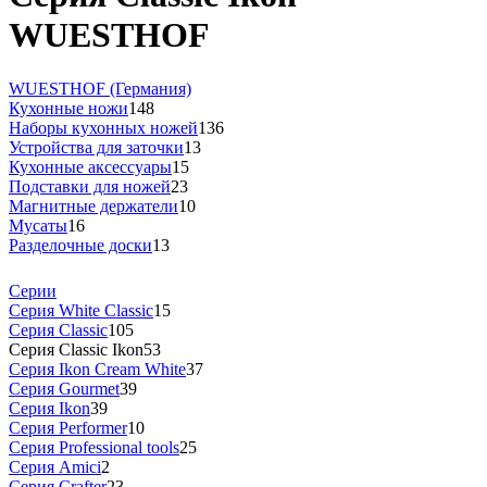
WUESTHOF
WUESTHOF (Германия)
Кухонные ножи
148
Наборы кухонных ножей
136
Устройства для заточки
13
Кухонные аксессуары
15
Подставки для ножей
23
Магнитные держатели
10
Мусаты
16
Разделочные доски
13
Серии
Серия White Classic
15
Серия Classic
105
Серия Classic Ikon
53
Серия Ikon Cream White
37
Серия Gourmet
39
Серия Ikon
39
Серия Performer
10
Серия Professional tools
25
Серия Amici
2
Серия Crafter
23