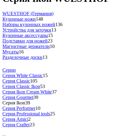
WUESTHOF (Германия)
Кухонные ножи
148
Наборы кухонных ножей
136
Устройства для заточки
13
Кухонные аксессуары
15
Подставки для ножей
23
Магнитные держатели
10
Мусаты
16
Разделочные доски
13
Серии
Серия White Classic
15
Серия Classic
105
Серия Classic Ikon
53
Серия Ikon Cream White
37
Серия Gourmet
39
Серия Ikon
39
Серия Performer
10
Серия Professional tools
25
Серия Amici
2
Серия Crafter
23