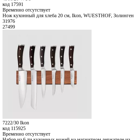
код
17591
Временно отсутствует
Нож кухонный для хлеба 20 см, Ikon, WUESTHOF, Золинген
31
976
27499
7222/30 Ikon
код
115925
Временно отсутствует
Набор из 6-ти кухонных ножей на магнитном держателе из