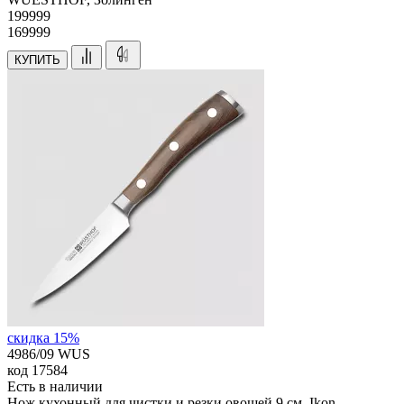
199
999
169999
КУПИТЬ
скидка 15%
4986/09 WUS
код
17584
Есть в наличии
Нож кухонный для чистки и резки овощей 9 см, Ikon,