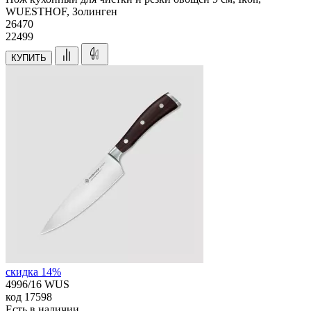
WUESTHOF, Золинген
26
470
22499
КУПИТЬ
скидка 14%
4996/16 WUS
код
17598
Есть в наличии