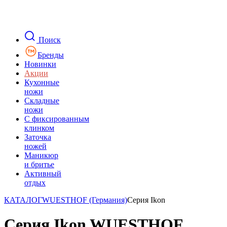
Поиск
Бренды
Новинки
Акции
Кухонные
ножи
Складные
ножи
C фиксированным
клинком
Заточка
ножей
Маникюр
и бритье
Активный
отдых
КАТАЛОГ
WUESTHOF (Германия)
Серия Ikon
Серия Ikon WUESTHOF