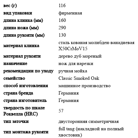
вес (г)
116
вид упаковки
фирменная
длина клинка (мм)
160
длина ножа (мм)
290
длина рукояти (мм)
130
сталь кованая молибден-ванадиевая
материал клинка
X50CrMoV15
материал рукояти
дерево дуб мореный
назначение
нож для нарезки
рекомендации по уходу
ручная мойка
семейство
Classic Smoked Oak
способ изготовления
машинное производство
страна бренда
Германия
страна изготовитель
Германия
твердость по шкале
57
Роквелла (HRC)
тип заточки
двусторонняя симметричная
full tang (накладной на полный
тип монтажа рукояти
хвостовик)