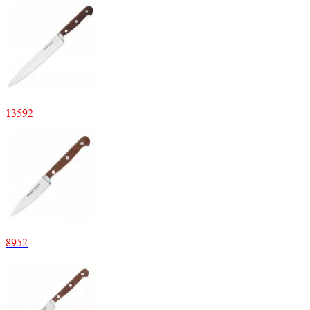
13592
8952