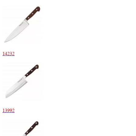
14232
13992