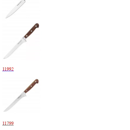
11992
11799