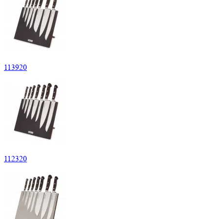
113920
112320