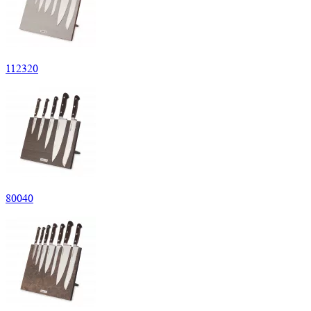
112320
80040