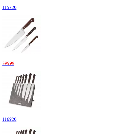
115320
39999
116920