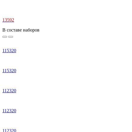
13592
В составе наборов
115320
115320
112320
112320
112320