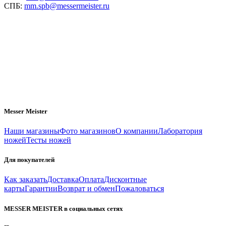
СПБ:
mm.spb@messermeister.ru
Messer Meister
Наши магазины
Фото магазинов
О компании
Лаборатория
ножей
Тесты ножей
Для покупателей
Как заказать
Доставка
Оплата
Дисконтные
карты
Гарантии
Возврат и обмен
Пожаловаться
MESSER MEISTER в социальных сетях