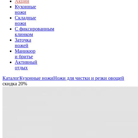
Акции
Кухонные
ножи
Складные
ножи
C фиксированным
клинком
Заточка
ножей
Маникюр
и бритье
Активный
отдых
Каталог
Кухонные ножи
Ножи для чистки и резки овощей
скидка 20%