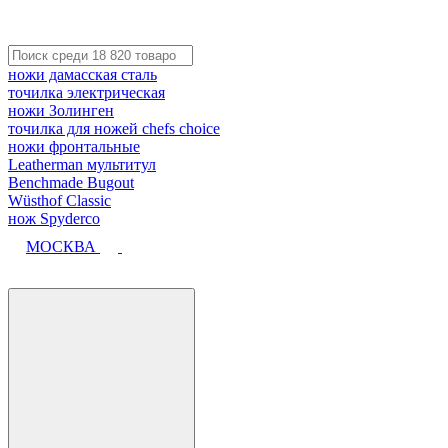
ножи дамасская сталь
точилка электрическая
ножи Золинген
точилка для ножей chefs choice
ножи фронтальные
Leatherman мультитул
Benchmade Bugout
Wüsthof Classic
нож Spyderco
МОСКВА