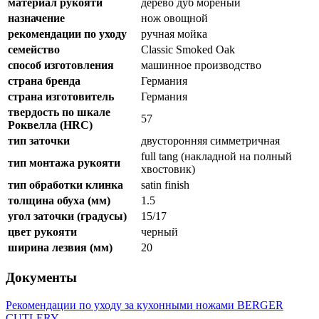
материал рукояти
дерево дуб мореный
назначение
нож овощной
рекомендации по уходу
ручная мойка
семейство
Classic Smoked Oak
способ изготовления
машинное производство
страна бренда
Германия
страна изготовитель
Германия
твердость по шкале
57
Роквелла (HRC)
тип заточки
двусторонняя симметричная
full tang (накладной на полный
тип монтажа рукояти
хвостовик)
тип обработки клинка
satin finish
толщина обуха (мм)
1.5
угол заточки (градусы)
15/17
цвет рукояти
черный
ширина лезвия (мм)
20
Документы
Рекомендации по уходу за кухонными ножами BERGER
CUTLERY