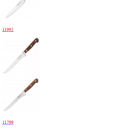
11992
11799