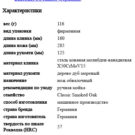
Характеристики
вес (г)
116
вид упаковки
фирменная
длина клинка (мм)
160
длина ножа (мм)
285
длина рукояти (мм)
125
сталь кованая молибден-ванадиевая
материал клинка
X50CrMoV15
материал рукояти
дерево дуб мореный
назначение
нож обвалочный
рекомендации по уходу
ручная мойка
семейство
Classic Smoked Oak
способ изготовления
машинное производство
страна бренда
Германия
страна изготовитель
Германия
твердость по шкале
57
Роквелла (HRC)