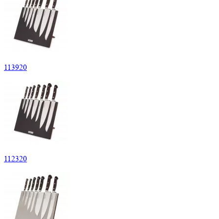
113920
112320