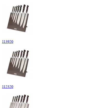
113920
112320