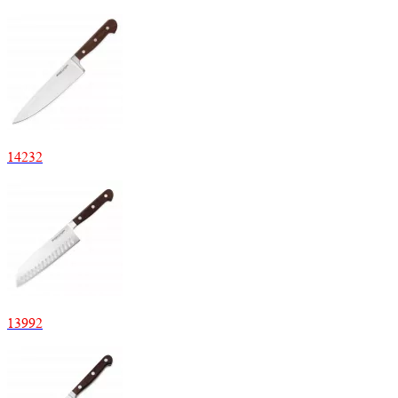
14232
13992