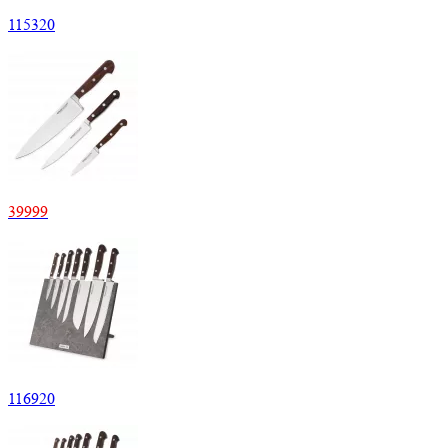
115320
39999
116920