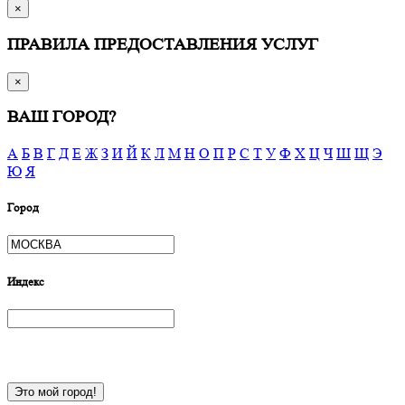
×
ПРАВИЛА ПРЕДОСТАВЛЕНИЯ УСЛУГ
×
ВАШ ГОРОД?
А
Б
В
Г
Д
Е
Ж
З
И
Й
К
Л
М
Н
О
П
Р
С
Т
У
Ф
Х
Ц
Ч
Ш
Щ
Э
Ю
Я
Город
Индекс
Это мой город!