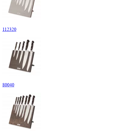
112320
80040