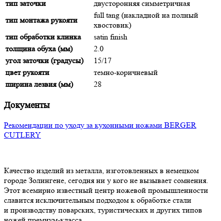
тип заточки
двусторонняя симметричная
full tang (накладной на полный
тип монтажа рукояти
хвостовик)
тип обработки клинка
satin finish
толщина обуха (мм)
2.0
угол заточки (градусы)
15/17
цвет рукояти
темно-коричневый
ширина лезвия (мм)
28
Документы
Рекомендации по уходу за кухонными ножами BERGER
CUTLERY
Качество изделий из металла, изготовленных в немецком
городе Золингене, сегодня ни у кого не вызывает сомнения.
Этот всемирно известный центр ножевой промышленности
славится исключительным подходом к обработке стали
и производству поварских, туристических и других типов
ножей премиум-класса.