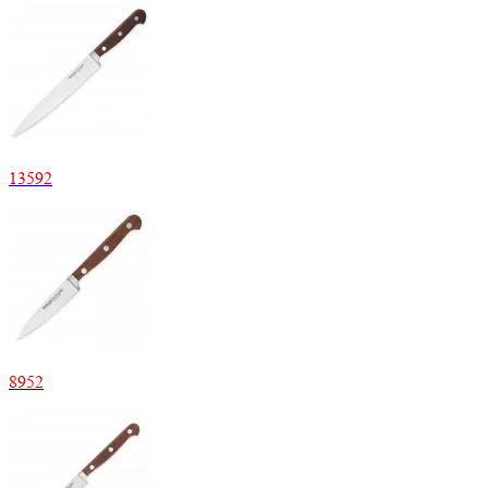
13592
8952