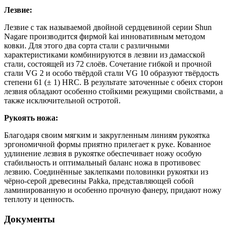
Лезвие:
Лезвие с так называемой двойной сердцевиной серии Shun
Nagare производится фирмой kai инновативным методом
ковки. Для этого два сорта стали с различными
характеристиками комбинируются в лезвии из дамасской
стали, состоящей из 72 слоёв. Сочетание гибкой и прочной
стали VG 2 и особо твёрдой стали VG 10 образуют твёрдость
степени 61 (± 1) HRC. В результате заточенные с обеих сторон
лезвия обладают особенно стойкими режущими свойствами, а
также исключительной остротой.
Рукоять ножа:
Благодаря своим мягким и закругленным линиям рукоятка
эргономичной формы приятно прилегает к руке. Кованное
удлинение лезвия в рукоятке обеспечивает ножу особую
стабильность и оптимальный баланс ножа в противовес
лезвию. Соединённые заклепками половинки рукоятки из
чёрно-серой древесины Pakka, представляющей собой
ламинированную и особенно прочную фанеру, придают ножу
теплоту и ценность.
Документы