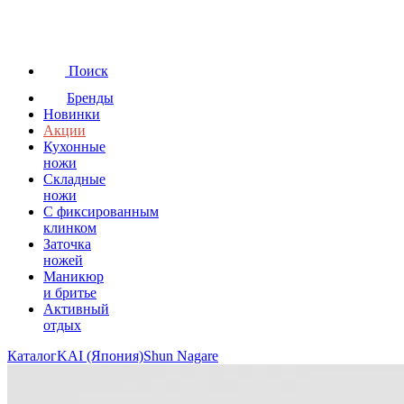
Поиск
Бренды
Новинки
Акции
Кухонные
ножи
Складные
ножи
C фиксированным
клинком
Заточка
ножей
Маникюр
и бритье
Активный
отдых
Каталог
KAI (Япония)
Shun Nagare