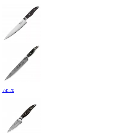
74
520