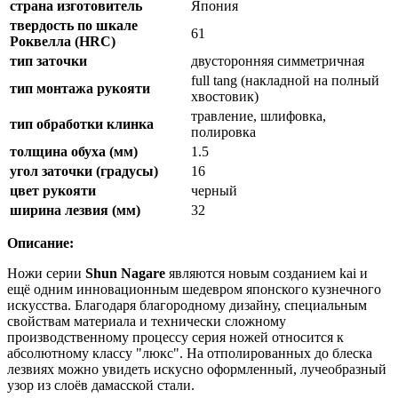
страна изготовитель
Япония
твердость по шкале
61
Роквелла (HRC)
тип заточки
двусторонняя симметричная
full tang (накладной на полный
тип монтажа рукояти
хвостовик)
травление, шлифовка,
тип обработки клинка
полировка
толщина обуха (мм)
1.5
угол заточки (градусы)
16
цвет рукояти
черный
ширина лезвия (мм)
32
Описание:
Ножи серии
Shun Nagare
являются новым созданием kai и
ещё одним инновационным шедевром японского кузнечного
искусства. Благодаря благородному дизайну, специальным
свойствам материала и технически сложному
производственному процессу серия ножей относится к
абсолютному классу "люкс". На отполированных до блеска
лезвиях можно увидеть искусно оформленный, лучеобразный
узор из слоёв дамасской стали.