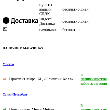
пункты
выдачи
бесплатно
дней
СДЭК
Яндекс
бесплатно
дней
Доставка
самовывоз
бесплатно
НАЛИЧИЕ В МАГАЗИНАХ
Москва
в
Проспект Мира, БЦ «Олимпик Холл»
наличии
можно
забрать сегодня
Санкт-Петербург
в
Приморская, MesserMeister
наличии
можно