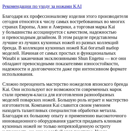
Рекомендации по уходу за ножами KAI
Благодаря их профессионализму изделия этого производителя
сегодня относятся к числу самых востребованных во многих
странах Европы, Азии и Америки, а торговая марка Kai
у большинства ассоциируется с качеством, надежностью
и превосходным дизайном. В этом разделе представлены
лучшие из лучших кухонных ножей из разных коллекций
бренда. В коллекции кухонных ножей Kai богатый выбор
моделей. Начиная от самых простых и функциональных
Wasabi и заканчивая эксклюзивными Shun Engetsu — все они
обладают превосходными показателями износостойкости,
надежности и долговечности даже при интенсивном формате
использования.
Сложно переоценить мастерство ножеделов японского бренда
Kai. Они используют все возможности современных марок
стали премиум-класса для изготовления разнообразных
моделей поварских ножей. Большую роль играет и мастерство
изготовителя. Компания Kai славится своим умением
находить талантливых специалистов обработки металла.
Благодаря их большому опыту и применению высокоточного
инновационного оборудования удается придавать клинкам
кухонных ножей не только непревзойденную остроту