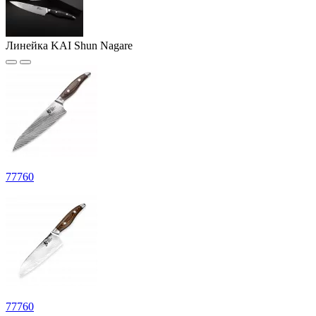
Линейка KAI Shun Nagare
77
760
77
760