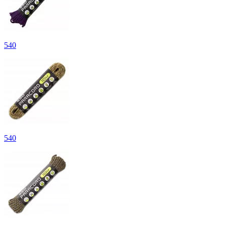
540
540