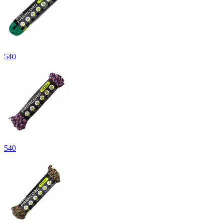
540
540