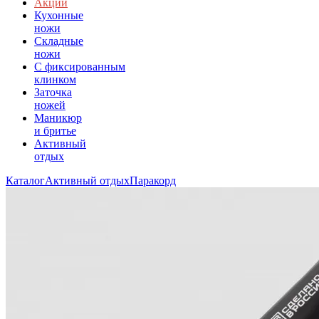
Акции
Кухонные
ножи
Складные
ножи
C фиксированным
клинком
Заточка
ножей
Маникюр
и бритье
Активный
отдых
Каталог
Активный отдых
Паракорд