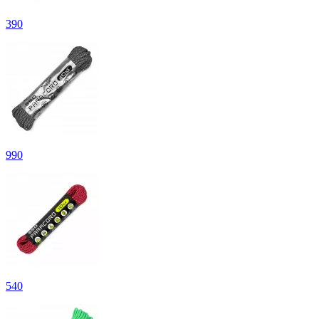
390
990
540