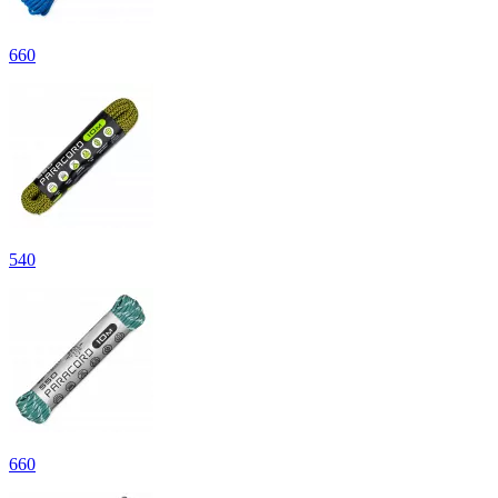
660
540
660