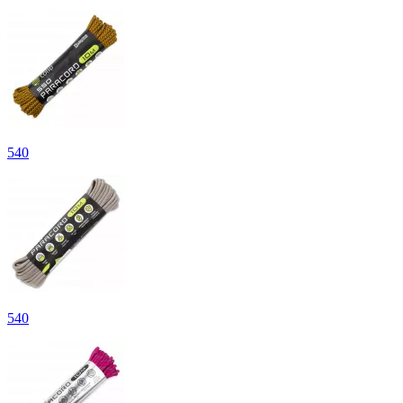
540
540