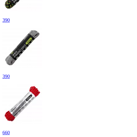
390
390
660