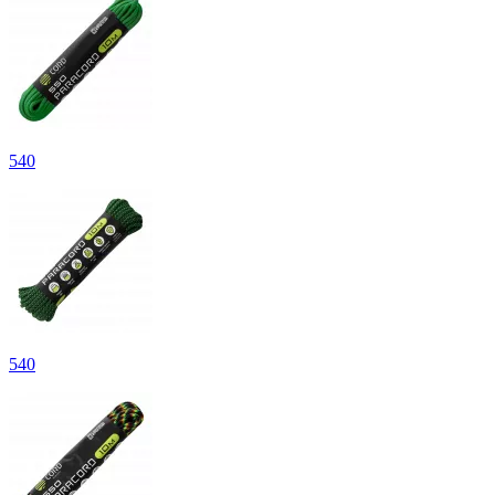
540
540