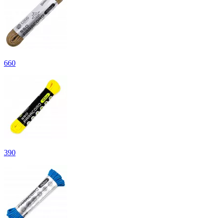
660
390