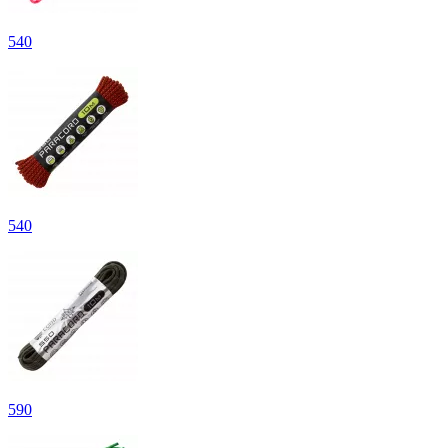
540
540
590