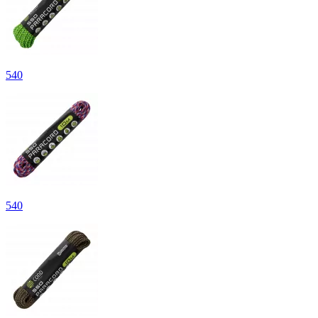
540
540