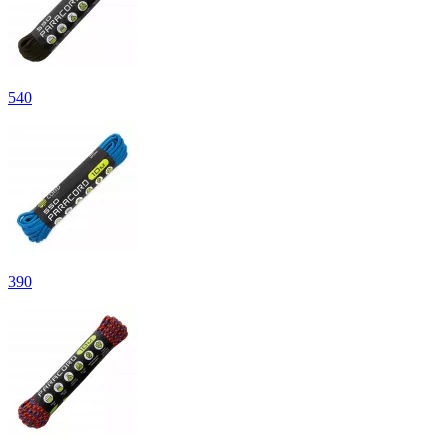
540
390