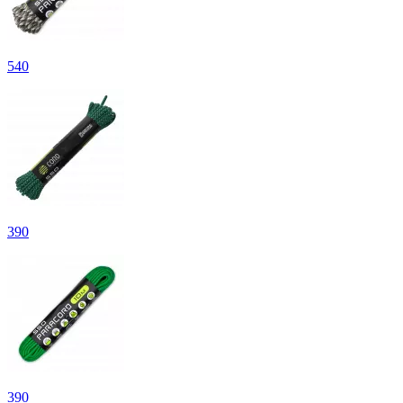
540
390
390