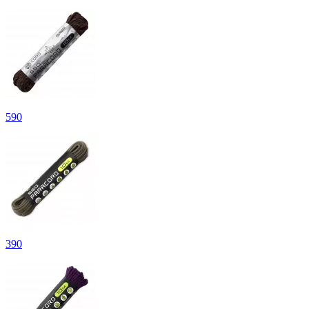
590
390