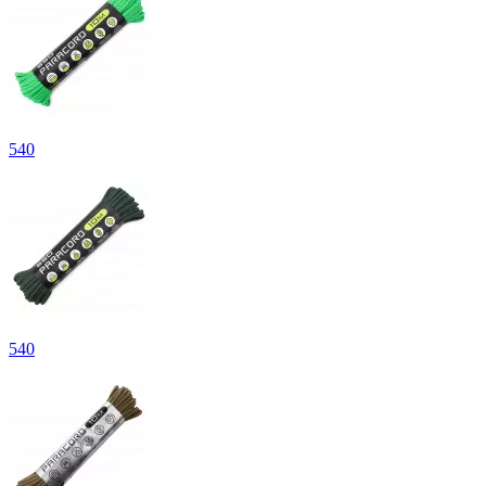
540
540