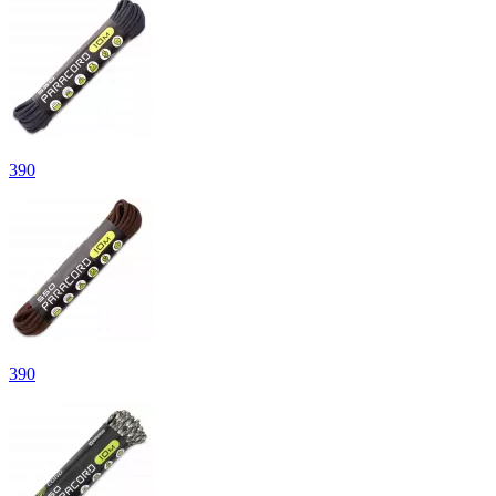
390
390