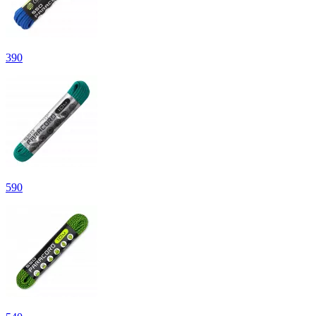
390
590