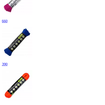
660
390