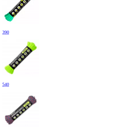
390
540