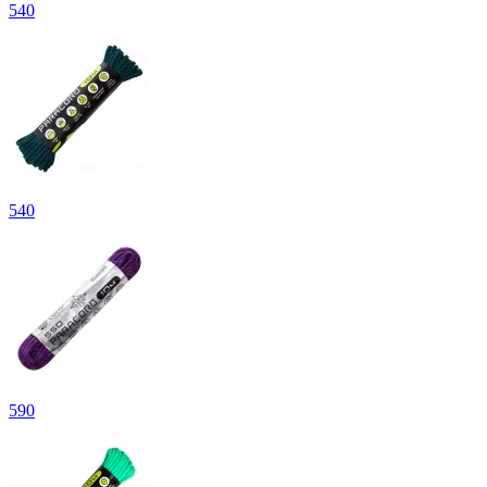
540
540
590