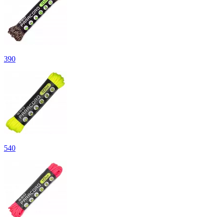
390
540