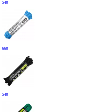
540
660
540