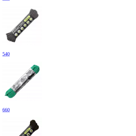
540
660