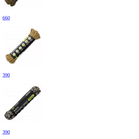
660
390
390