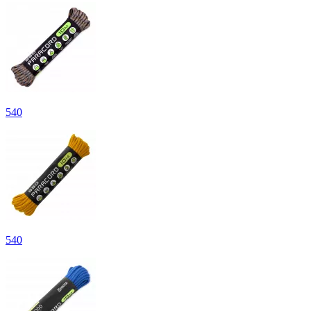
540
540