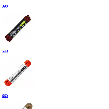
390
540
660