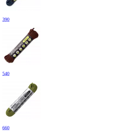
390
540
660