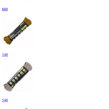
660
540
540