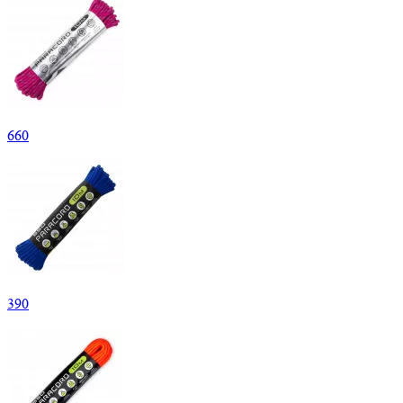
660
390