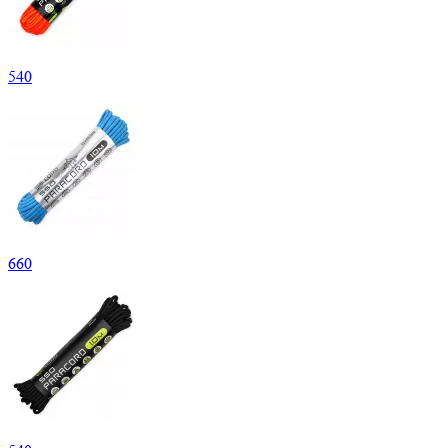
540
660