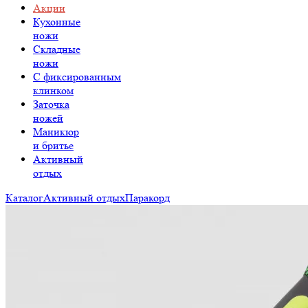
Акции
Кухонные
ножи
Складные
ножи
C фиксированным
клинком
Заточка
ножей
Маникюр
и бритье
Активный
отдых
Каталог
Активный отдых
Паракорд