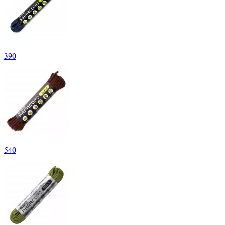
390
540