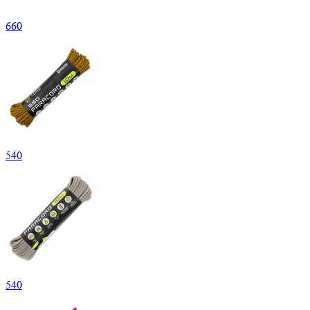
660
540
540