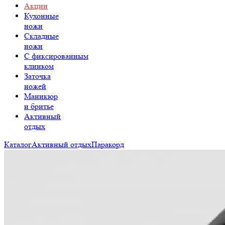
Акции
Кухонные
ножи
Складные
ножи
C фиксированным
клинком
Заточка
ножей
Маникюр
и бритье
Активный
отдых
Каталог
Активный отдых
Паракорд