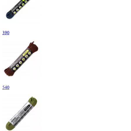
390
540