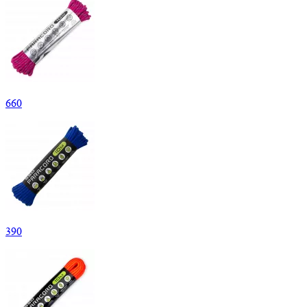
660
390