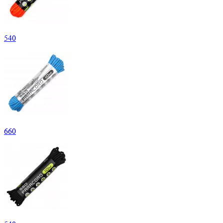
540
660