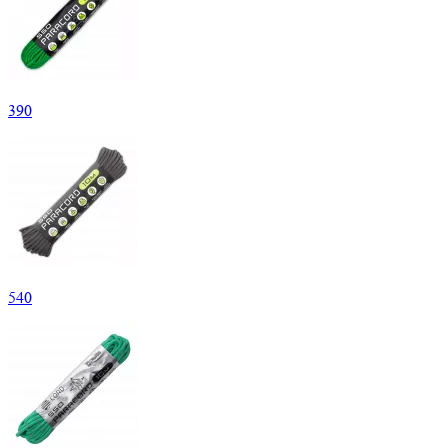
390
540