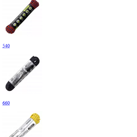
540
660