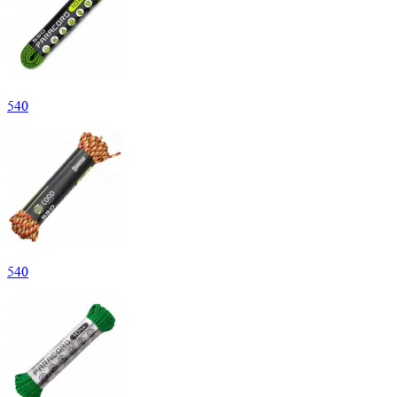
540
540