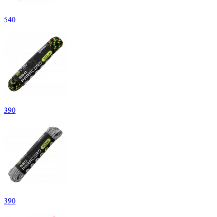
540
390
390