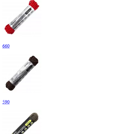
660
590