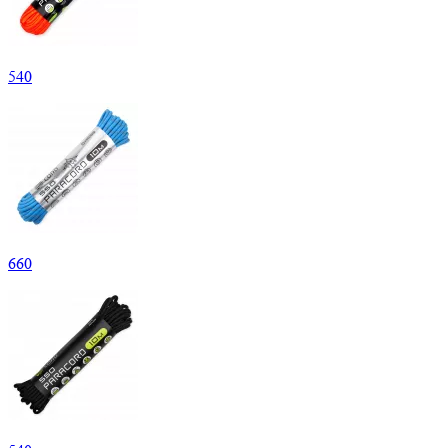
540
660