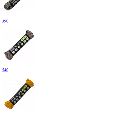
390
540