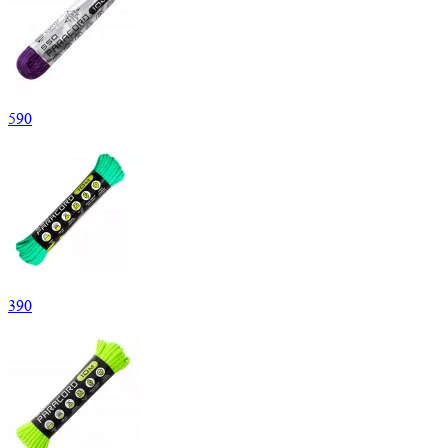
590
390