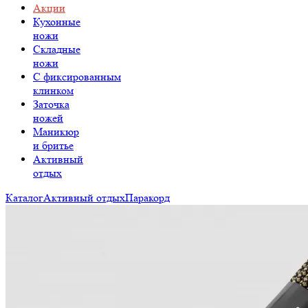
Акции
Кухонные
ножи
Складные
ножи
C фиксированным
клинком
Заточка
ножей
Маникюр
и бритье
Активный
отдых
Каталог
Активный отдых
Паракорд