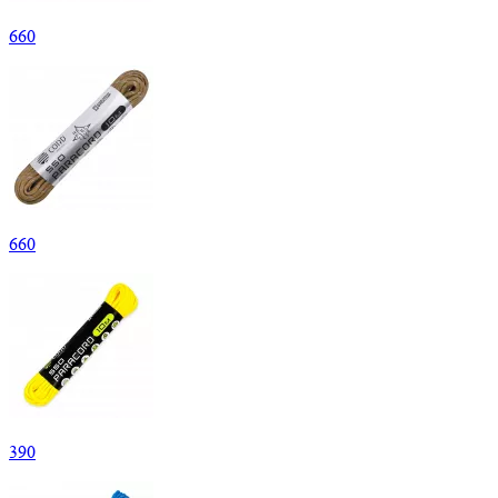
660
660
390