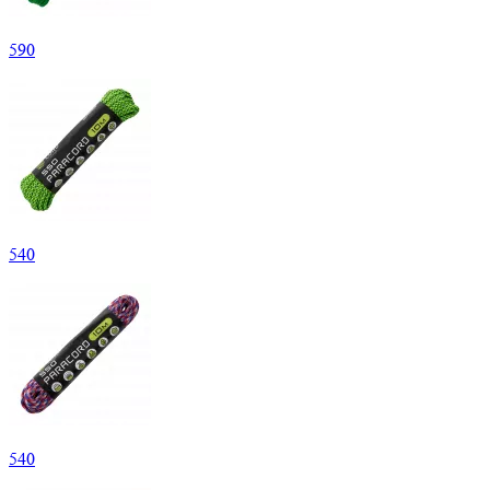
590
540
540