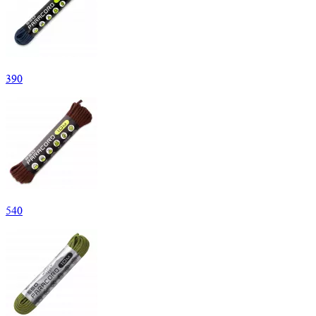
390
540