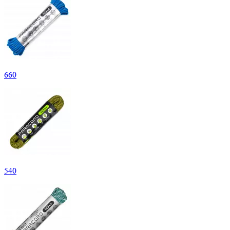
660
540