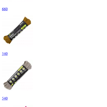
660
540
540