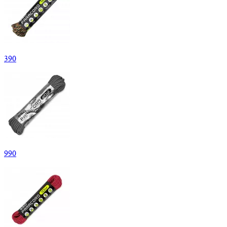
390
990