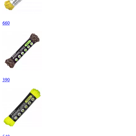
660
390