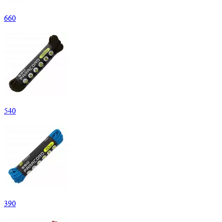
660
540
390