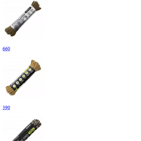
660
390