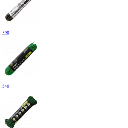
590
540