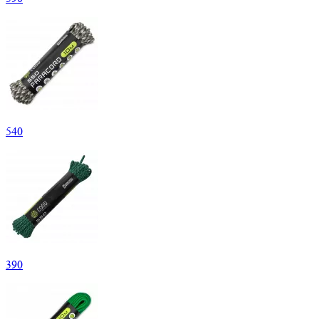
540
390