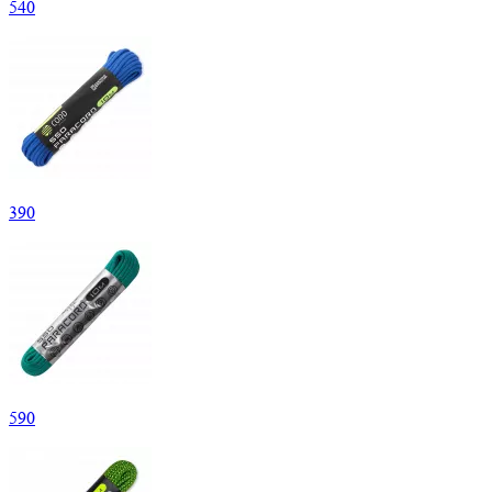
540
390
590