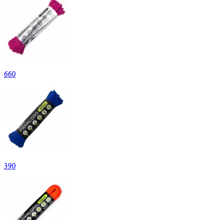
660
390