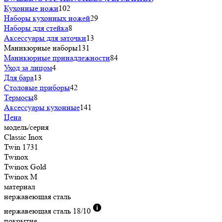
Кухонные ножи
102
Наборы кухонных ножей
29
Наборы для стейка
8
Аксессуары для заточки
13
Маникюрные наборы
131
Маникюрные принадлежности
84
Уход за лицом
4
Для бара
13
Столовые приборы
42
Термосы
8
Аксессуары кухонные
141
Цена
модель/серия
Classic Inox
Twin 1731
Twinox
Twinox Gold
Twinox M
материал
нержавеющая сталь
нержавеющая сталь 18/10
покрытие