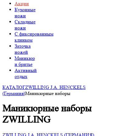
Акции
Кухонные
ножи
Складные
ножи
C фиксированным
клинком
Заточка
ножей
Маникюр
и бритье
Активный
отдых
КАТАЛОГ
ZWILLING J.A. HENCKELS
(Германия)
Маникюрные наборы
Маникюрные наборы
ZWILLING
ZWILLING J.A. HENCKELS (ГЕРМАНИЯ)