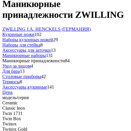
Маникюрные
принадлежности ZWILLING
ZWILLING J.A. HENCKELS (ГЕРМАНИЯ)
Кухонные ножи
102
Наборы кухонных ножей
29
Наборы для стейка
8
Аксессуары для заточки
13
Маникюрные наборы
131
Маникюрные принадлежности
84
Уход за лицом
4
Для бара
13
Столовые приборы
42
Термосы
8
Аксессуары кухонные
141
Цена
модель/серия
Ceramic
Classic Inox
Twin 1731
Twin Box
Twinox
Twinox Gold