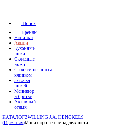
Поиск
Бренды
Новинки
Акции
Кухонные
ножи
Складные
ножи
C фиксированным
клинком
Заточка
ножей
Маникюр
и бритье
Активный
отдых
КАТАЛОГ
ZWILLING J.A. HENCKELS
(Германия)
Маникюрные принадлежности