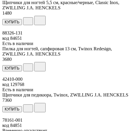
Щипчики для ногтей 5,5 см, красные/черные, Classic Inox,
ZWILLING J.A. HENCKELS
1
480
КУПИТЬ
88326-131
код
84651
Есть в наличии
Пилка для ногтей, сапфировая 13 см, Twinox Redesign,
ZWILLING J.A. HENCKELS
3
680
КУПИТЬ
42410-000
код
129768
Есть в наличии
Щипчики для педикюра, Twinox, ZWILLING J.A. HENCKELS
7
360
КУПИТЬ
78161-001
код
84851
Временно отсутствует