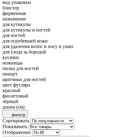
вид упаковки
блистер
фирменная
назначение
для кутикулы
для кутикулы и ногтей
для ногтей
для огрубевшей кожи
для удаления волос в носу и ушах
для ухода за бородой
кусачки
ножницы
пилка для ногтей
пинцет
щипчики для ногтей
цвет футляра
красный
фиолетовый
чёрный
длина (см)
фильтр
Сортировать
Показывать
Отображение