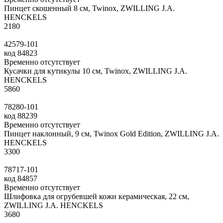
Пинцет скошенный 8 см, Twinox, ZWILLING J.A.
HENCKELS
2
180
42579-101
код
84823
Временно отсутствует
Кусачки для кутикулы 10 см, Twinox, ZWILLING J.A.
HENCKELS
5
860
78280-101
код
88239
Временно отсутствует
Пинцет наклонный, 9 см, Twinox Gold Edition, ZWILLING J.A.
HENCKELS
3
300
78717-101
код
84857
Временно отсутствует
Шлифовка для огрубевшей кожи керамическая, 22 см,
ZWILLING J.A. HENCKELS
3
680