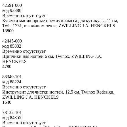
42591-000
код
93886
Временно отсутствует
Кусачки маникюрные премиум-класса для кутикулы, 11 см,
Twin 1731, в кожаном чехле, ZWILLING J.A. HENCKELS
18
800
42445-000
код
85832
Временно отсутствует
Щипчики для ногтей 6 см, Twinox, ZWILLING J.A.
HENCKELS
4
780
88340-101
код
88224
Временно отсутствует
Инструмент для чистки ногтей, 12,5 см, Twinox Redesign,
ZWILLING J.A. HENCKELS
1
640
78132-101
код
84855
Временно отсутствует