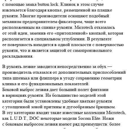
с помощью замка button lock. Клинок в этом случае
извлекается благодаря кнопке, размещенной на плашке
рукояти. Многие производители оснащают подобный
механизм предохранителем-фиксатором, чаще всего
расположенным на спинке рукояти. Microtech отказалась
от этой идеи, заменив его «притопленной» кнопкой, которая
располагается в специальном углублении. В результате
ее поверхность находится в одной плоскости с поверхностью
рукояти, что и является защитой от самопроизвольного
раскладывания.
В рукоять лезвие заводится непосредственно за обух —
производитель отказался от дополнительных приспособлений
типа шпенька или флиппера в угоду сохранению геометрии
клинка и его функциональных показателей.
Боковой выброс лезвия дает больший полет фантазии
в вариациях рукояти. На большинство моделей этой
категории были установлены удобные хваткие рукояти
с утолщенной зоной притины и дугообразным брюшком.
В эту категорию входят такие известные коллекции Microtech,
как L.U.D.T., DOC некоторые модели Socom Elite. Ножи
с боковым выбросом лезвия имеют ряд преимуществ: более