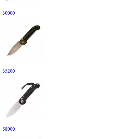
30
000
35
200
58
000