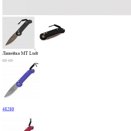
Линейка MT Ludt
48
280