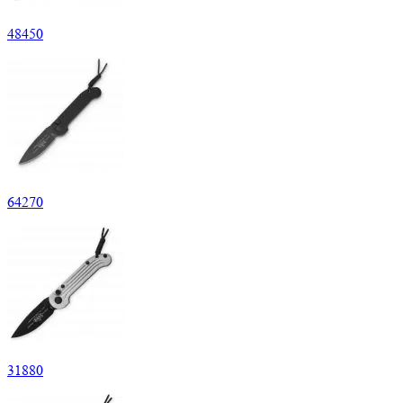
48
450
64
270
31
880