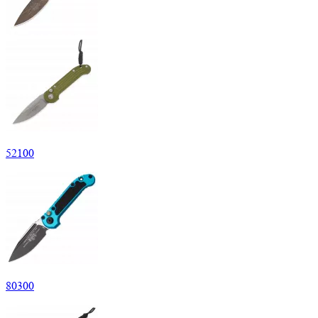
52
100
80
300