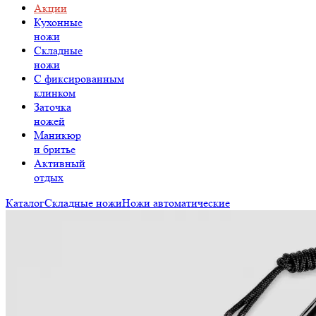
Акции
Кухонные
ножи
Складные
ножи
C фиксированным
клинком
Заточка
ножей
Маникюр
и бритье
Активный
отдых
Каталог
Складные ножи
Ножи автоматические