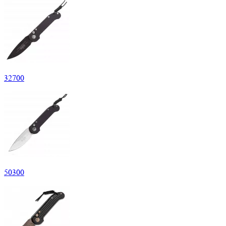
32
700
50
300