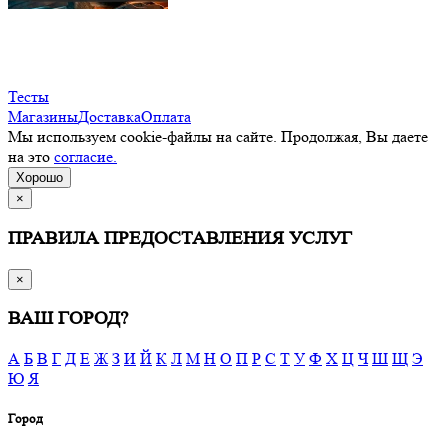
Тесты
Магазины
Доставка
Оплата
Мы используем cookie-файлы на сайте. Продолжая, Вы даете
на это
согласие.
Хорошо
×
ПРАВИЛА ПРЕДОСТАВЛЕНИЯ УСЛУГ
×
ВАШ ГОРОД?
А
Б
В
Г
Д
Е
Ж
З
И
Й
К
Л
М
Н
О
П
Р
С
Т
У
Ф
Х
Ц
Ч
Ш
Щ
Э
Ю
Я
Город