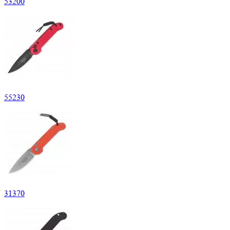
53
200
55
230
31
370