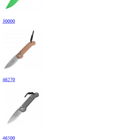
30
000
46
270
46
500