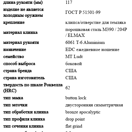
длина рукояти (мм)
117
изделие не является
ГОСТ P 51501-99
холодным оружием
крепление
клипса/отверстие для темляка
порошковая сталь M390 / 204P
материал клинка
/ ELMAX
материал рукояти
6061 T-6 Aluminium
назначение
EDC ежедневное ношение
семейство
MT Ludt
способ выброса
боковой
страна бренда
США
страна изготовитель
США
твердость по шкале Роквелла
62
(HRC)
тип замка
button lock
тип заточки
двусторонняя симметричная
тип обработки клинка
bronze apocalyptic
тип профиля клинка
drop point
тип сечения клинка
flat grind