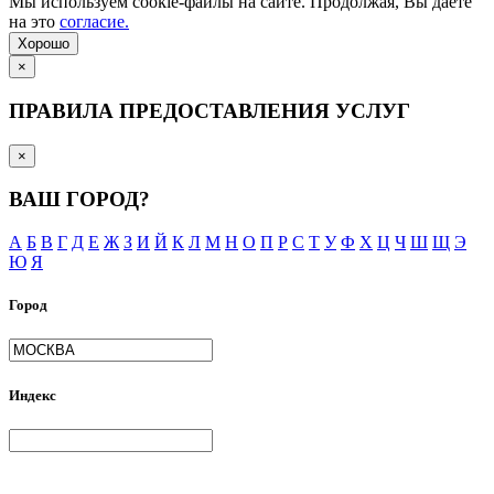
Мы используем cookie-файлы на сайте. Продолжая, Вы даете
на это
согласие.
Хорошо
×
ПРАВИЛА ПРЕДОСТАВЛЕНИЯ УСЛУГ
×
ВАШ ГОРОД?
А
Б
В
Г
Д
Е
Ж
З
И
Й
К
Л
М
Н
О
П
Р
С
Т
У
Ф
Х
Ц
Ч
Ш
Щ
Э
Ю
Я
Город
Индекс