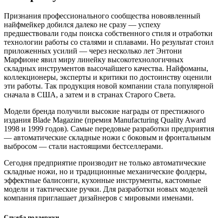
Признания профессионального сообщества новоявленный
найфмейкер добился далеко не сразу — успеху
предшествовали годы поиска собственного стиля и отработки
технологии работы со сталями и сплавами. Но результат стоил
приложенных усилий — через несколько лет Энтони
Марфионе явил миру линейку высокотехнологичных
складных инструментов высочайшего качества. Найфоманы,
коллекционеры, эксперты и критики по достоинству оценили
эти работы. Так продукция новой компании стала популярной
сначала в США, а затем и в странах Старого Света.
Модели бренда получили высокие награды от престижного
издания Blade Magazine (премия Manufacturing Quality Award
1998 и 1999 годов). Самые передовые разработки предприятия
— автоматические складные ножи с боковым и фронтальным
выбросом — стали настоящими бестселлерами.
Сегодня предприятие производит не только автоматические
складные ножи, но и традиционные механические фолдеры,
эффектные балисонги, кухонные инструменты, кастомные
модели и тактические ручки. Для разработки новых моделей
компания приглашает дизайнеров с мировыми именами.
Служба поддержки