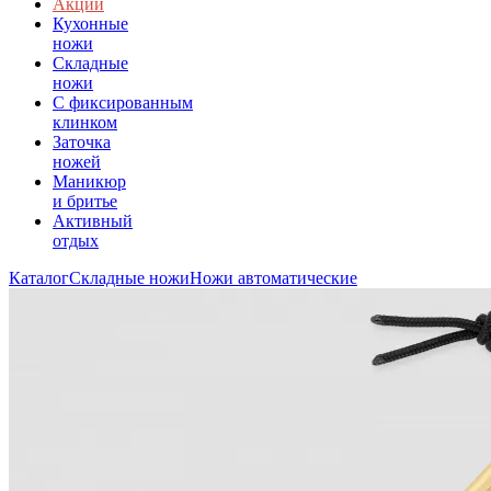
Акции
Кухонные
ножи
Складные
ножи
C фиксированным
клинком
Заточка
ножей
Маникюр
и бритье
Активный
отдых
Каталог
Складные ножи
Ножи автоматические