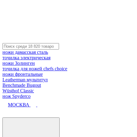
ножи дамасская сталь
точилка электрическая
ножи Золинген
точилка для ножей chefs choice
ножи фронтальные
Leatherman мультитул
Benchmade Bugout
Wüsthof Classic
нож Spyderco
МОСКВА