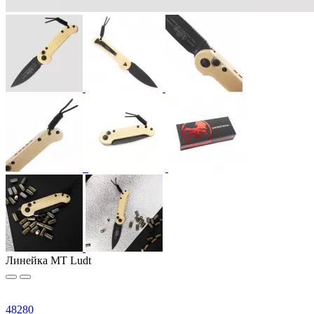
Линейка MT Ludt
48
280