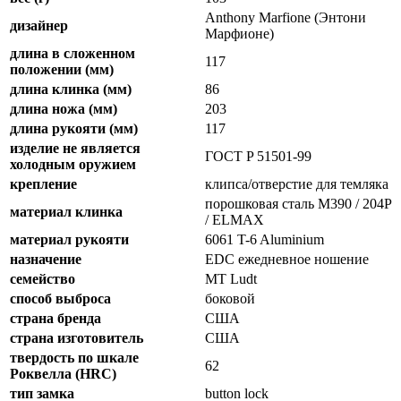
Anthony Marfione (Энтони
дизайнер
Марфионе)
длина в сложенном
117
положении (мм)
длина клинка (мм)
86
длина ножа (мм)
203
длина рукояти (мм)
117
изделие не является
ГОСТ P 51501-99
холодным оружием
крепление
клипса/отверстие для темляка
порошковая сталь M390 / 204P
материал клинка
/ ELMAX
материал рукояти
6061 T-6 Aluminium
назначение
EDC ежедневное ношение
семейство
MT Ludt
способ выброса
боковой
страна бренда
США
страна изготовитель
США
твердость по шкале
62
Роквелла (HRC)
тип замка
button lock