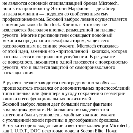
не являются основной специализацией бренда Microtech,
но и к их производству Энтони Марфионе — дизайнер
и глава компании — подошел со свойственным ему
профессионализмом. Боковой выброс лезвия осуществляется
с помощью замка button lock. Клинок в этом случае
извлекается благодаря кнопке, размещенной на плашке
рукояти. Многие производители оснащают подобный
механизм предохранителем-фиксатором, чаще всего
расположенным на спинке рукояти. Microtech отказалась
от этой идеи, заменив его «притопленной» кнопкой, которая
располагается в специальном углублении. В результате
ее поверхность находится в одной плоскости с поверхностью
рукояти, что и является защитой от самопроизвольного
раскладывания.
В рукоять лезвие заводится непосредственно за обух —
производитель отказался от дополнительных приспособлений
типа шпенька или флиппера в угоду сохранению геометрии
клинка и его функциональных показателей.
Боковой выброс лезвия дает больший полет фантазии
в вариациях рукояти. На большинство моделей этой
категории были установлены удобные хваткие рукояти
с утолщенной зоной притины и дугообразным брюшком.
В эту категорию входят такие известные коллекции Microtech,
как L.U.D.T., DOC некоторые модели Socom Elite. Ножи