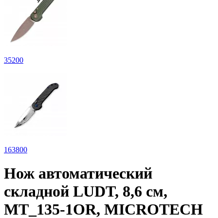
35
200
163
800
Нож автоматический
складной LUDT, 8,6 см,
MT_135-1OR, MICROTECH