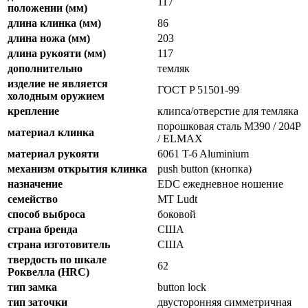
117
положении (мм)
длина клинка (мм)
86
длина ножа (мм)
203
длина рукояти (мм)
117
дополнительно
темляк
изделие не является
ГОСТ P 51501-99
холодным оружием
крепление
клипса/отверстие для темляка
порошковая сталь M390 / 204P
материал клинка
/ ELMAX
материал рукояти
6061 T-6 Aluminium
механизм открытия клинка
push button (кнопка)
назначение
EDC ежедневное ношение
семейство
MT Ludt
способ выброса
боковой
страна бренда
США
страна изготовитель
США
твердость по шкале
62
Роквелла (HRC)
тип замка
button lock
тип заточки
двусторонняя симметричная