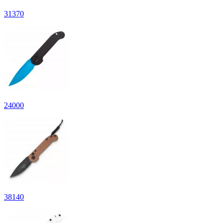
31
370
24
000
38
140