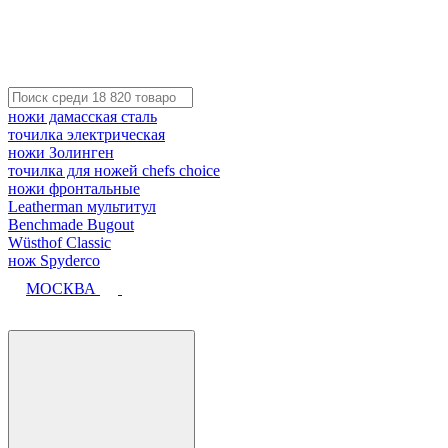
ножи дамасская сталь
точилка электрическая
ножи Золинген
точилка для ножей chefs choice
ножи фронтальные
Leatherman мультитул
Benchmade Bugout
Wüsthof Classic
нож Spyderco
МОСКВА