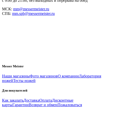
с 9:00 до 21:00, без выходных и перерыва на обед
МСК:
mm@messermeister.ru
СПБ:
mm.spb@messermeister.ru
Messer Meister
Наши магазины
Фото магазинов
О компании
Лаборатория
ножей
Тесты ножей
Для покупателей
Как заказать
Доставка
Оплата
Дисконтные
карты
Гарантии
Возврат и обмен
Пожаловаться