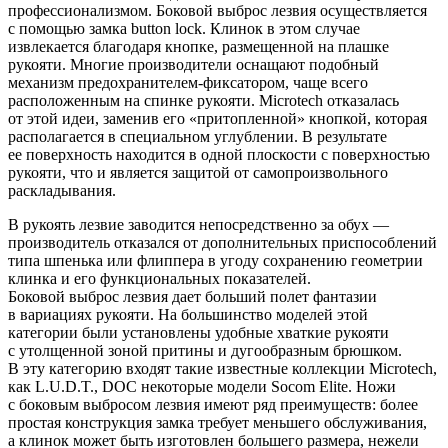
профессионализмом. Боковой выброс лезвия осуществляется
с помощью замка button lock. Клинок в этом случае
извлекается благодаря кнопке, размещенной на плашке
рукояти. Многие производители оснащают подобный
механизм предохранителем-фиксатором, чаще всего
расположенным на спинке рукояти. Microtech отказалась
от этой идеи, заменив его «притопленной» кнопкой, которая
располагается в специальном углублении. В результате
ее поверхность находится в одной плоскости с поверхностью
рукояти, что и является защитой от самопроизвольного
раскладывания.
В рукоять лезвие заводится непосредственно за обух —
производитель отказался от дополнительных приспособлений
типа шпенька или флиппера в угоду сохранению геометрии
клинка и его функциональных показателей.
Боковой выброс лезвия дает больший полет фантазии
в вариациях рукояти. На большинство моделей этой
категории были установлены удобные хваткие рукояти
с утолщенной зоной притины и дугообразным брюшком.
В эту категорию входят такие известные коллекции Microtech,
как L.U.D.T., DOC некоторые модели Socom Elite. Ножи
с боковым выбросом лезвия имеют ряд преимуществ: более
простая конструкция замка требует меньшего обслуживания,
а клинок может быть изготовлен большего размера, нежели