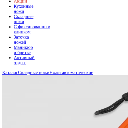
Акции
Кухонные
ножи
Складные
ножи
C фиксированным
клинком
Заточка
ножей
Маникюр
и бритье
Активный
отдых
Каталог
Складные ножи
Ножи автоматические