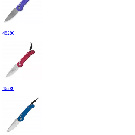
48
280
46
280