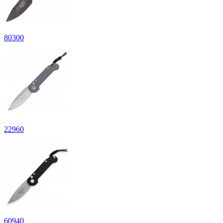
80
300
22
960
60
940