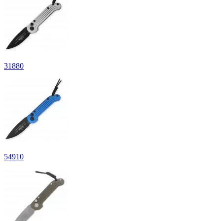
31
880
54
910