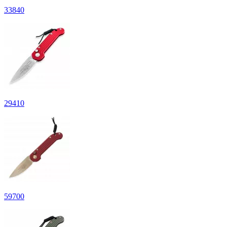
33
840
29
410
59
700