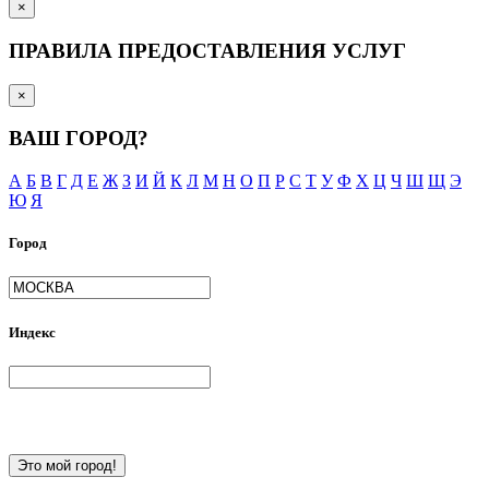
×
ПРАВИЛА ПРЕДОСТАВЛЕНИЯ УСЛУГ
×
ВАШ ГОРОД?
А
Б
В
Г
Д
Е
Ж
З
И
Й
К
Л
М
Н
О
П
Р
С
Т
У
Ф
Х
Ц
Ч
Ш
Щ
Э
Ю
Я
Город
Индекс
Это мой город!