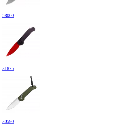
58
000
31
875
30
590