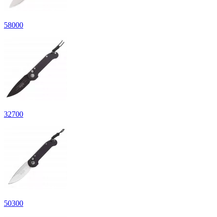
58
000
32
700
50
300