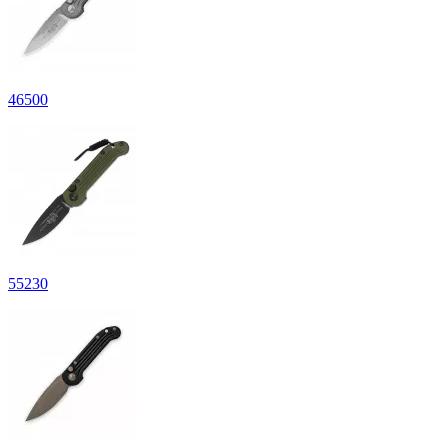
46
500
55
230