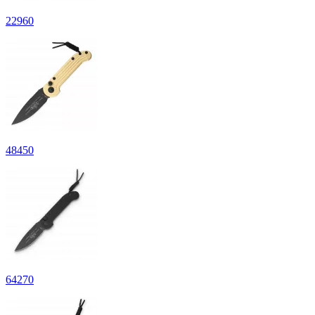
22
960
48
450
64
270