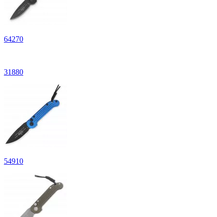
64
270
31
880
54
910