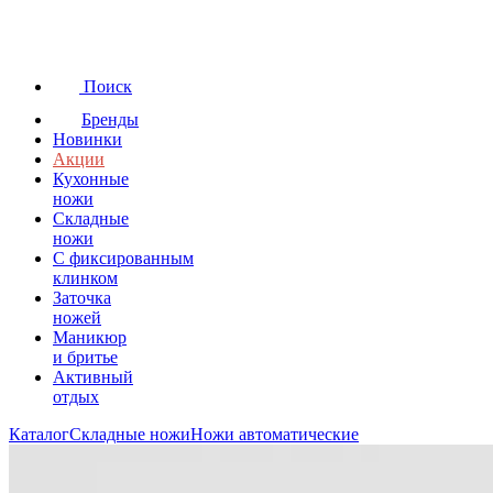
Поиск
Бренды
Новинки
Акции
Кухонные
ножи
Складные
ножи
C фиксированным
клинком
Заточка
ножей
Маникюр
и бритье
Активный
отдых
Каталог
Складные ножи
Ножи автоматические