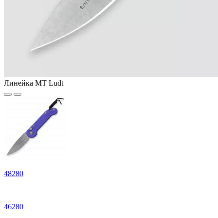
Линейка MT Ludt
48
280
46
280