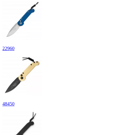
22
960
48
450