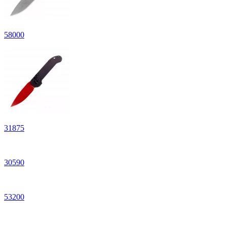
58
000
31
875
30
590
53
200