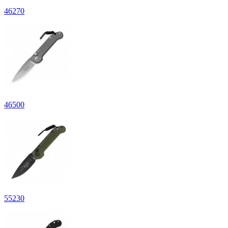
46
270
46
500
55
230