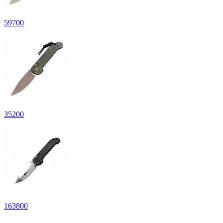
59
700
35
200
163
800