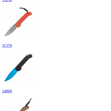
31
370
24
000