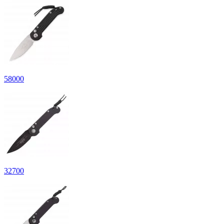
58
000
32
700