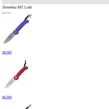
Линейка MT Ludt
48
280
46
280