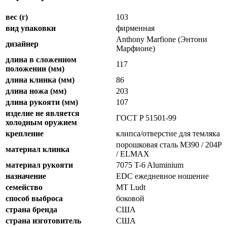
вес (г)
103
вид упаковки
фирменная
Anthony Marfione (Энтони
дизайнер
Марфионе)
длина в сложенном
117
положении (мм)
длина клинка (мм)
86
длина ножа (мм)
203
длина рукояти (мм)
107
изделие не является
ГОСТ P 51501-99
холодным оружием
крепление
клипса/отверстие для темляка
порошковая сталь M390 / 204P
материал клинка
/ ELMAX
материал рукояти
7075 T-6 Aluminium
назначение
EDC ежедневное ношение
семейство
MT Ludt
способ выброса
боковой
страна бренда
США
страна изготовитель
США