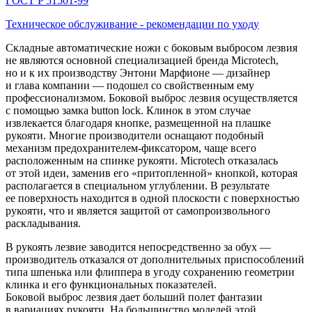
ГОСТ P 51501-99
Техническое обслуживание - рекомендации по уходу
Складные автоматические ножи с боковым выбросом лезвия
не являются основной специализацией бренда Microtech,
но и к их производству Энтони Марфионе — дизайнер
и глава компании — подошел со свойственным ему
профессионализмом. Боковой выброс лезвия осуществляется
с помощью замка button lock. Клинок в этом случае
извлекается благодаря кнопке, размещенной на плашке
рукояти. Многие производители оснащают подобный
механизм предохранителем-фиксатором, чаще всего
расположенным на спинке рукояти. Microtech отказалась
от этой идеи, заменив его «притопленной» кнопкой, которая
располагается в специальном углублении. В результате
ее поверхность находится в одной плоскости с поверхностью
рукояти, что и является защитой от самопроизвольного
раскладывания.
В рукоять лезвие заводится непосредственно за обух —
производитель отказался от дополнительных приспособлений
типа шпенька или флиппера в угоду сохранению геометрии
клинка и его функциональных показателей.
Боковой выброс лезвия дает больший полет фантазии
в вариациях рукояти. На большинство моделей этой