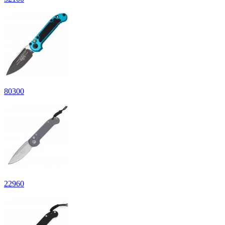
80
300
22
960