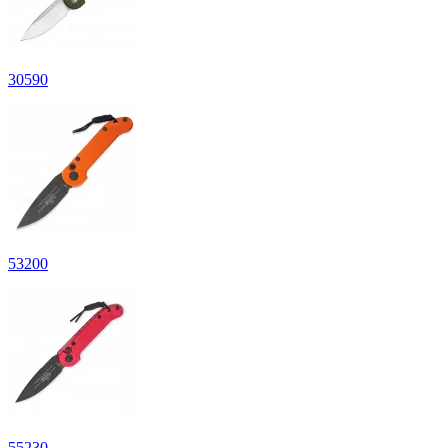
30
590
53
200
55
230