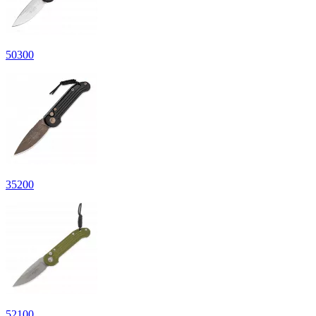
50
300
35
200
52
100