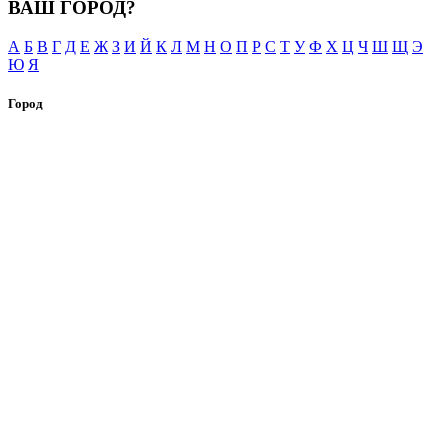
ВАШ ГОРОД?
А
Б
В
Г
Д
Е
Ж
З
И
Й
К
Л
М
Н
О
П
Р
С
Т
У
Ф
Х
Ц
Ч
Ш
Щ
Э
Ю
Я
Город