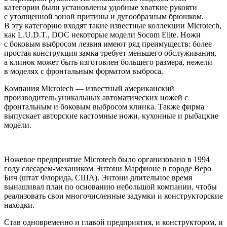
категории были установлены удобные хваткие рукояти
с утолщенной зоной притины и дугообразным брюшком.
В эту категорию входят такие известные коллекции Microtech,
как L.U.D.T., DOC некоторые модели Socom Elite. Ножи
с боковым выбросом лезвия имеют ряд преимуществ: более
простая конструкция замка требует меньшего обслуживания,
а клинок может быть изготовлен большего размера, нежели
в моделях с фронтальным форматом выброса.
Компания Microtech — известный американский
производитель уникальных автоматических ножей с
фронтальным и боковым выбросом клинка. Также фирма
выпускает авторские кастомные ножи, кухонные и рыбацкие
модели.
Ножевое предприятие Microtech было организовано в 1994
году слесарем-механиком Энтони Марфионе в городе Веро
Бич (штат Флорида, США). Энтони длительное время
вынашивал план по основанию небольшой компании, чтобы
реализовать свои многочисленные задумки и конструкторские
находки.
Став одновременно и главой предприятия, и конструктором, и