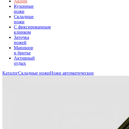
Акции
Кухонные
ножи
Складные
ножи
C фиксированным
клинком
Заточка
ножей
Маникюр
и бритье
Активный
отдых
Каталог
Складные ножи
Ножи автоматические