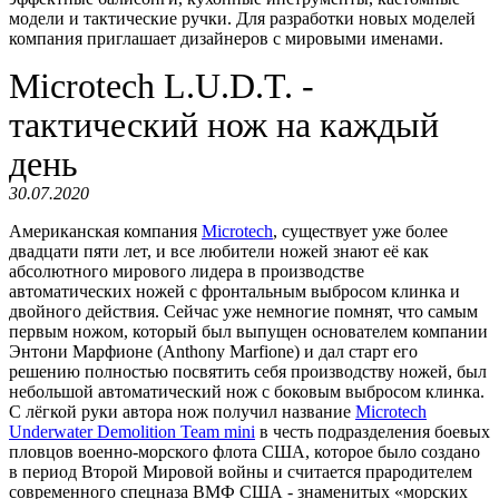
модели и тактические ручки. Для разработки новых моделей
компания приглашает дизайнеров с мировыми именами.
Microtech L.U.D.T. -
тактический нож на каждый
день
30.07.2020
Американская компания
Microtech
, существует уже более
двадцати пяти лет, и все любители ножей знают её как
абсолютного мирового лидера в производстве
автоматических ножей с фронтальным выбросом клинка и
двойного действия. Сейчас уже немногие помнят, что самым
первым ножом, который был выпущен основателем компании
Энтони Марфионе (Anthony Marfione) и дал старт его
решению полностью посвятить себя производству ножей, был
небольшой автоматический нож с боковым выбросом клинка.
С лёгкой руки автора нож получил название
Microtech
Underwater Demolition Team mini
в честь подразделения боевых
пловцов военно-морского флота США, которое было создано
в период Второй Мировой войны и считается прародителем
современного спецназа ВМФ США - знаменитых «морских