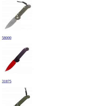
58
000
31
875