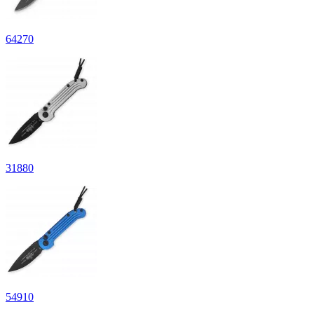
64
270
31
880
54
910