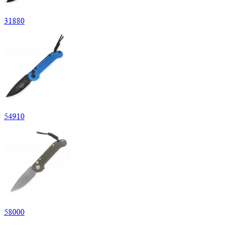
31
880
54
910
58
000