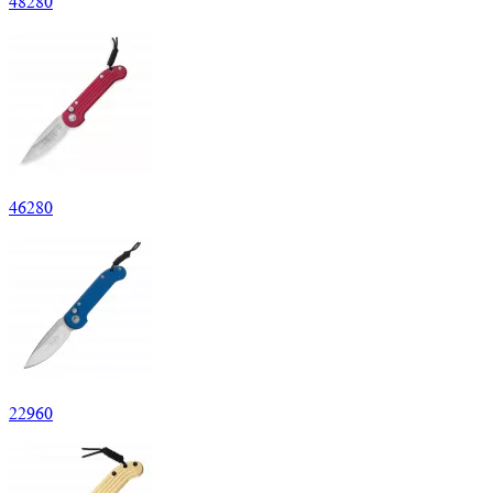
48
280
46
280
22
960