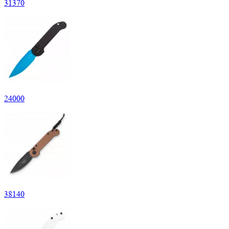
31
370
24
000
38
140