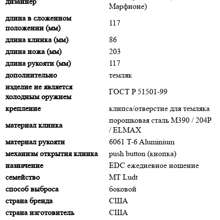
дизайнер
Марфионе)
длина в сложенном
117
положении (мм)
длина клинка (мм)
86
длина ножа (мм)
203
длина рукояти (мм)
117
дополнительно
темляк
изделие не является
ГОСТ P 51501-99
холодным оружием
крепление
клипса/отверстие для темляка
порошковая сталь M390 / 204P
материал клинка
/ ELMAX
материал рукояти
6061 T-6 Aluminium
механизм открытия клинка
push button (кнопка)
назначение
EDC ежедневное ношение
семейство
MT Ludt
способ выброса
боковой
страна бренда
США
страна изготовитель
США