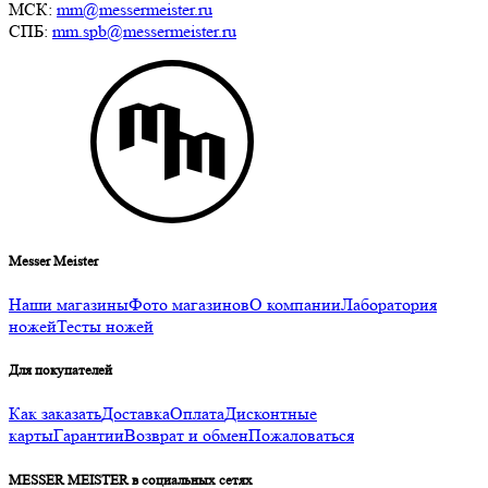
МСК:
mm@messermeister.ru
СПБ:
mm.spb@messermeister.ru
Messer Meister
Наши магазины
Фото магазинов
О компании
Лаборатория
ножей
Тесты ножей
Для покупателей
Как заказать
Доставка
Оплата
Дисконтные
карты
Гарантии
Возврат и обмен
Пожаловаться
MESSER MEISTER в социальных сетях