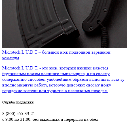
​Microtech L.U.D.T – большой нож подводной взрывной
команды
Microtech L.U.D.T. - это нож, который внешне кажется
брутальным ножом военного ныряльщика, а по своему
содержанию способен удобнейшим образом выполнять всю ту
вполне мирную работу, которую доверяют своему ножу
городские жители или туристы в несложных походах.
Служба поддержки
8 (800) 555-33-21
с 9:00 до 21:00, без выходных и перерыва на обед