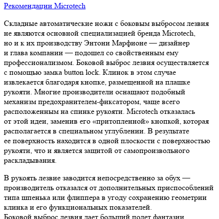
Рекомендации Microtech
Складные автоматические ножи с боковым выбросом лезвия
не являются основной специализацией бренда Microtech,
но и к их производству Энтони Марфионе — дизайнер
и глава компании — подошел со свойственным ему
профессионализмом. Боковой выброс лезвия осуществляется
с помощью замка button lock. Клинок в этом случае
извлекается благодаря кнопке, размещенной на плашке
рукояти. Многие производители оснащают подобный
механизм предохранителем-фиксатором, чаще всего
расположенным на спинке рукояти. Microtech отказалась
от этой идеи, заменив его «притопленной» кнопкой, которая
располагается в специальном углублении. В результате
ее поверхность находится в одной плоскости с поверхностью
рукояти, что и является защитой от самопроизвольного
раскладывания.
В рукоять лезвие заводится непосредственно за обух —
производитель отказался от дополнительных приспособлений
типа шпенька или флиппера в угоду сохранению геометрии
клинка и его функциональных показателей.
Боковой выброс лезвия дает больший полет фантазии