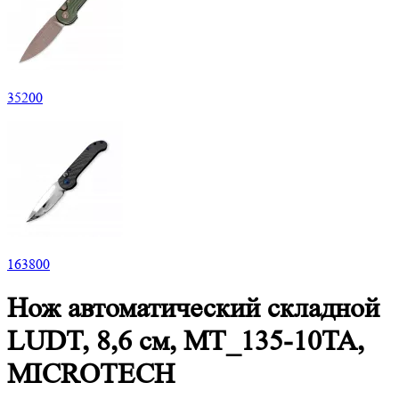
35
200
163
800
Нож автоматический складной
LUDT, 8,6 см, MT_135-10TA,
MICROTECH