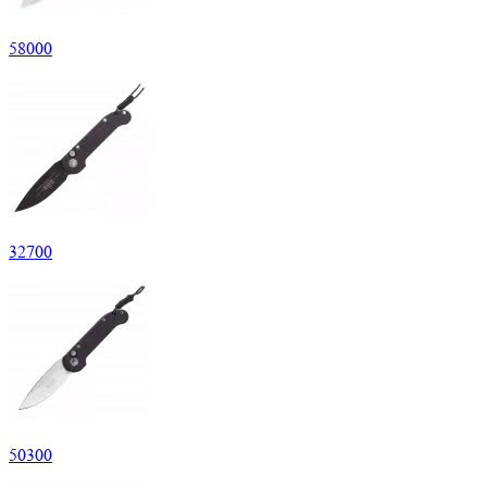
58
000
32
700
50
300