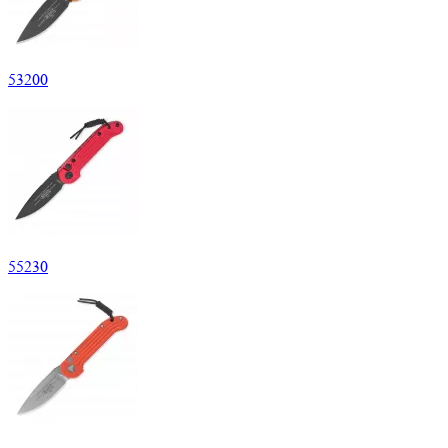
53
200
55
230