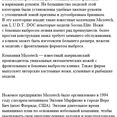
в вариациях рукояти. На большинство моделей этой
категории были установлены удобные хваткие рукояти
с утолщенной зоной притины и дугообразным брюшком.
В эту категорию входят такие известные коллекции Microtech,
как L.U.D.T., DOC некоторые модели Socom Elite. Ножи
с боковым выбросом лезвия имеют ряд преимуществ: более
простая конструкция замка требует меньшего обслуживания,
а клинок может быть изготовлен большего размера, нежели
в моделях с фронтальным форматом выброса.
Компания Microtech — известный американский
производитель уникальных автоматических ножей с
фронтальным и боковым выбросом клинка. Также фирма
выпускает авторские кастомные ножи, кухонные и рыбацкие
модели.
Ножевое предприятие Microtech было организовано в 1994
году слесарем-механиком Энтони Марфионе в городе Веро
Бич (штат Флорида, США). Энтони длительное время
вынашивал план по основанию небольшой компании, чтобы
реализовать свои многочисленные задумки и конструкторские