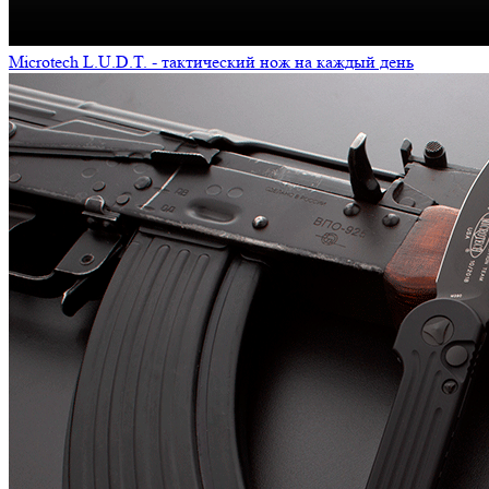
Microtech L.U.D.T. - тактический нож на каждый день