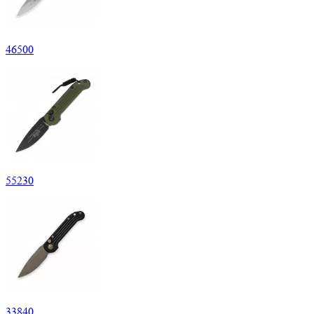
46
500
55
230
33
840