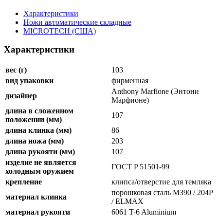
Характеристики
Ножи автоматические складные
MICROTECH (США)
Характеристики
вес (г)
103
вид упаковки
фирменная
Anthony Marfione (Энтони
дизайнер
Марфионе)
длина в сложенном
107
положении (мм)
длина клинка (мм)
86
длина ножа (мм)
203
длина рукояти (мм)
107
изделие не является
ГОСТ P 51501-99
холодным оружием
крепление
клипса/отверстие для темляка
порошковая сталь M390 / 204P
материал клинка
/ ELMAX
материал рукояти
6061 T-6 Aluminium