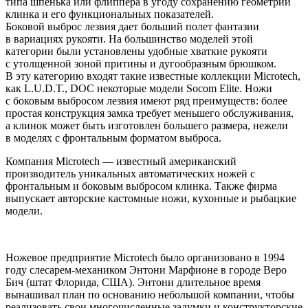
типа шпенька или флиппера в угоду сохранению геометрии
клинка и его функциональных показателей.
Боковой выброс лезвия дает больший полет фантазии
в вариациях рукояти. На большинство моделей этой
категории были установлены удобные хваткие рукояти
с утолщенной зоной притины и дугообразным брюшком.
В эту категорию входят такие известные коллекции Microtech,
как L.U.D.T., DOC некоторые модели Socom Elite. Ножи
с боковым выбросом лезвия имеют ряд преимуществ: более
простая конструкция замка требует меньшего обслуживания,
а клинок может быть изготовлен большего размера, нежели
в моделях с фронтальным форматом выброса.
Компания Microtech — известный американский
производитель уникальных автоматических ножей с
фронтальным и боковым выбросом клинка. Также фирма
выпускает авторские кастомные ножи, кухонные и рыбацкие
модели.
Ножевое предприятие Microtech было организовано в 1994
году слесарем-механиком Энтони Марфионе в городе Веро
Бич (штат Флорида, США). Энтони длительное время
вынашивал план по основанию небольшой компании, чтобы
реализовать свои многочисленные задумки и конструкторские