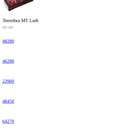
Линейка MT Ludt
48
280
46
280
22
960
48
450
64
270