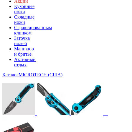
Акции
Кухонные
ножи
Складные
ножи
C фиксированным
клинком
Заточка
ножей
Маникюр
и бритье
Активный
отдых
Каталог
MICROTECH (США)