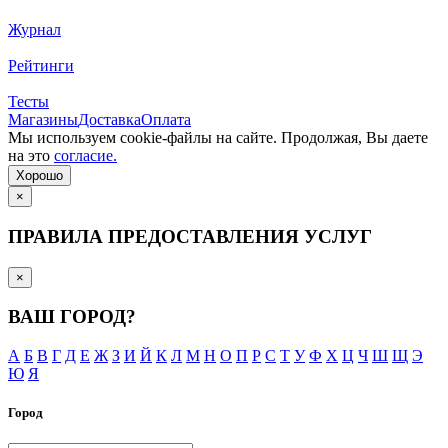
Журнал
Рейтинги
Тесты
Магазины
Доставка
Оплата
Мы используем cookie-файлы на сайте. Продолжая, Вы даете
на это
согласие.
Хорошо
×
ПРАВИЛА ПРЕДОСТАВЛЕНИЯ УСЛУГ
×
ВАШ ГОРОД?
А
Б
В
Г
Д
Е
Ж
З
И
Й
К
Л
М
Н
О
П
Р
С
Т
У
Ф
Х
Ц
Ч
Ш
Щ
Э
Ю
Я
Город