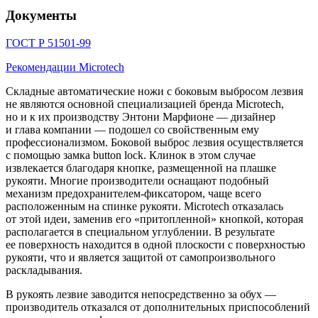
Документы
ГОСТ Р 51501-99
Рекомендации Microtech
Складные автоматические ножи с боковым выбросом лезвия
не являются основной специализацией бренда Microtech,
но и к их производству Энтони Марфионе — дизайнер
и глава компании — подошел со свойственным ему
профессионализмом. Боковой выброс лезвия осуществляется
с помощью замка button lock. Клинок в этом случае
извлекается благодаря кнопке, размещенной на плашке
рукояти. Многие производители оснащают подобный
механизм предохранителем-фиксатором, чаще всего
расположенным на спинке рукояти. Microtech отказалась
от этой идеи, заменив его «притопленной» кнопкой, которая
располагается в специальном углублении. В результате
ее поверхность находится в одной плоскости с поверхностью
рукояти, что и является защитой от самопроизвольного
раскладывания.
В рукоять лезвие заводится непосредственно за обух —
производитель отказался от дополнительных приспособлений