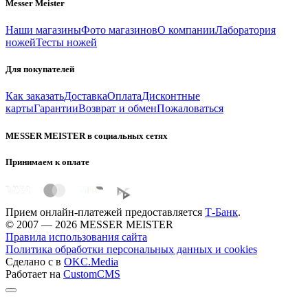
Messer Meister
Наши магазины
Фото магазинов
О компании
Лаборатория
ножей
Тесты ножей
Для покупателей
Как заказать
Доставка
Оплата
Дисконтные
карты
Гарантии
Возврат и обмен
Пожаловаться
MESSER MEISTER в социальных сетях
Принимаем к оплате
Прием онлайн-платежей предоставляется
Т-Банк
.
© 2007 — 2026 MESSER MEISTER
Правила использования сайта
Политика обработки персональных данных и cookies
Сделано с
в
OKC.Media
Работает на
CustomCMS