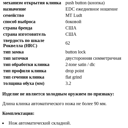
механизм открытия клинка
push button (кнопка)
назначение
EDC ежедневное ношение
семейство
MT Ludt
способ выброса
боковой
страна бренда
США
страна изготовитель
США
твердость по шкале
62
Роквелла (HRC)
тип замка
button lock
тип заточки
двусторонняя симметричная
тип обработки клинка
2-tone satin / dlc
тип профиля клинка
drop point
тип сечения клинка
flat grind
толщина обуха (мм)
3.2
Изделие не является холодным оружием по признаку:
Длина клинка автоматического ножа не более 90 мм.
Комплектация:
Нож автоматический складной.