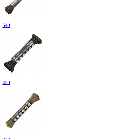
540
450