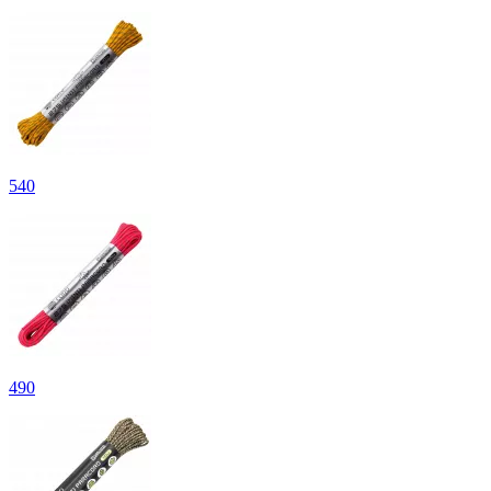
540
490