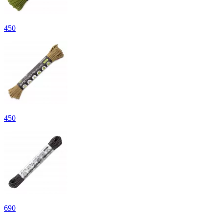
450
450
690