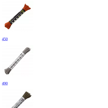
450
490