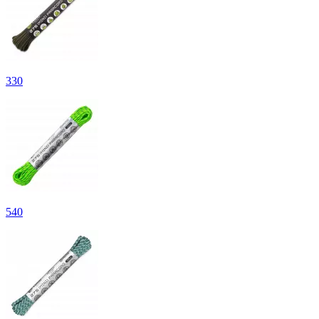
330
540