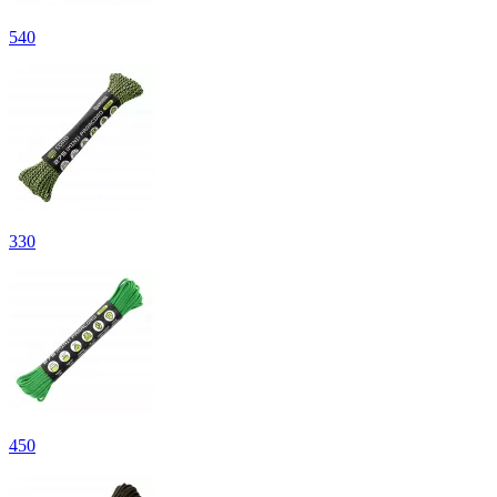
540
330
450