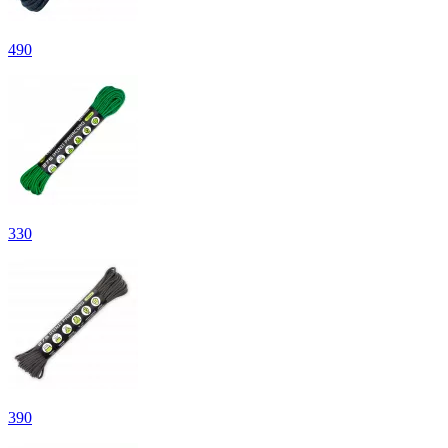
490
330
390