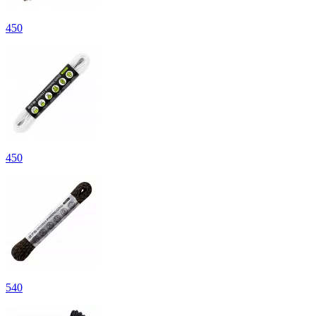
450
450
540