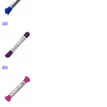
540
490