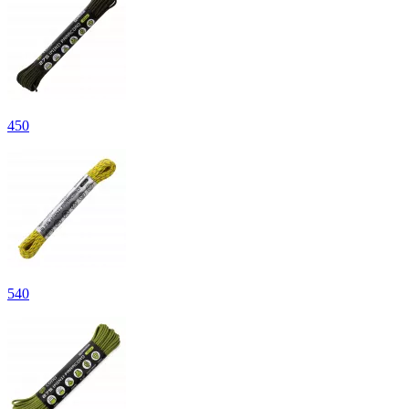
450
540