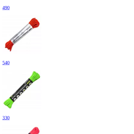
490
540
330