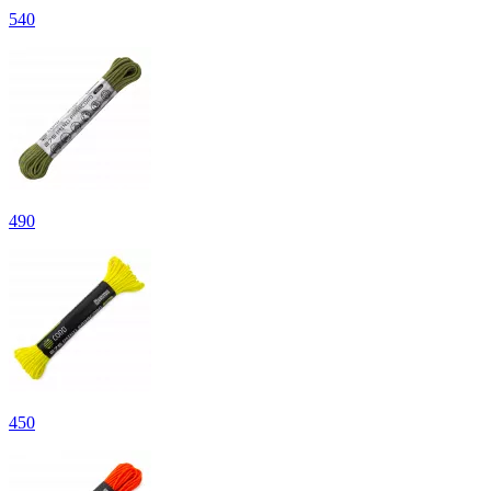
540
490
450