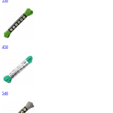
330
450
540