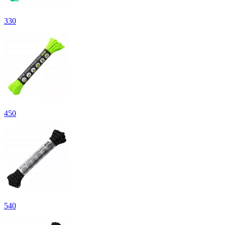
330
450
540