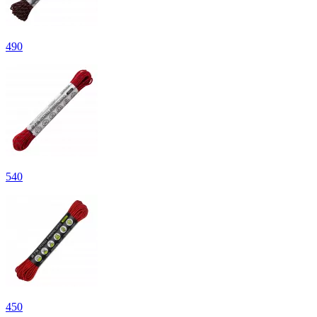
490
540
450