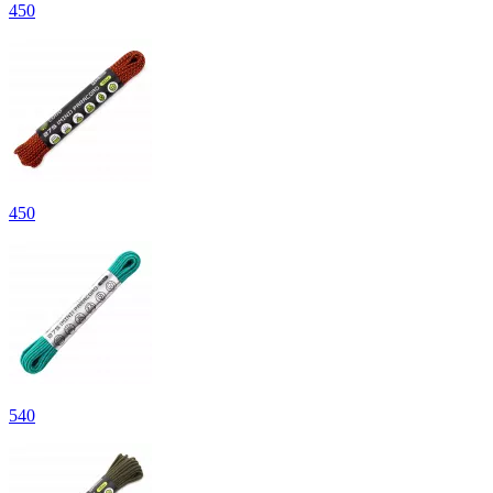
450
450
540