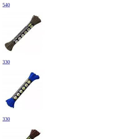
540
330
330