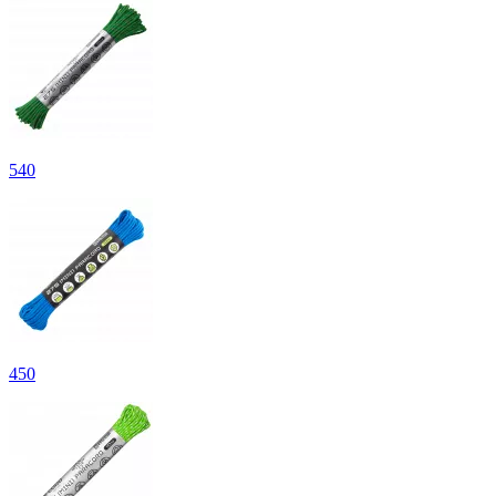
540
450