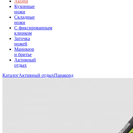
Акции
Кухонные
ножи
Складные
ножи
C фиксированным
клинком
Заточка
ножей
Маникюр
и бритье
Активный
отдых
Каталог
Активный отдых
Паракорд