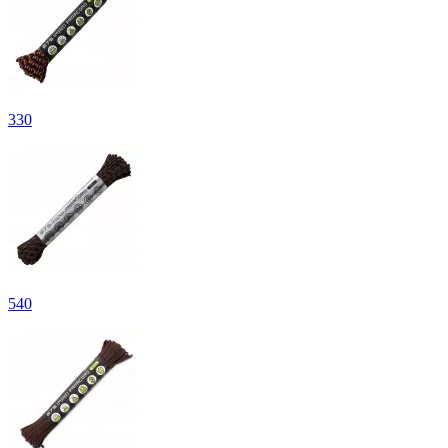
330
540