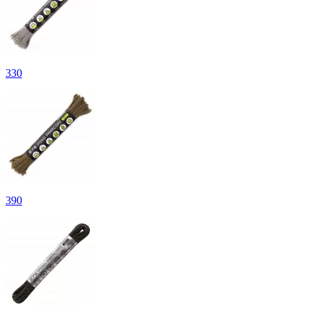
330
390