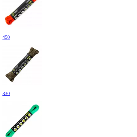
450
330