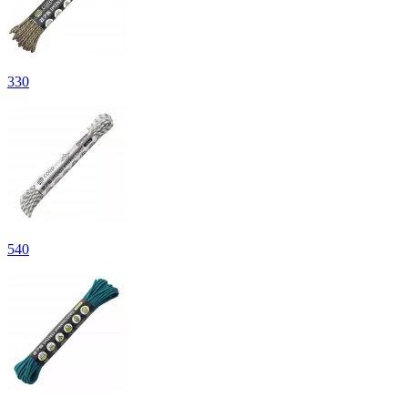
330
540