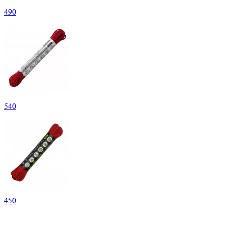
490
540
450