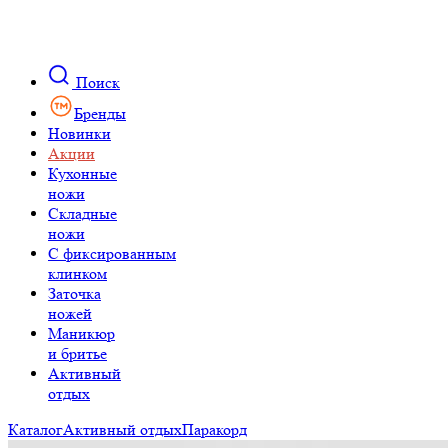
Поиск
Бренды
Новинки
Акции
Кухонные
ножи
Складные
ножи
C фиксированным
клинком
Заточка
ножей
Маникюр
и бритье
Активный
отдых
Каталог
Активный отдых
Паракорд