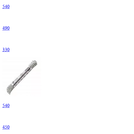
540
490
330
540
450