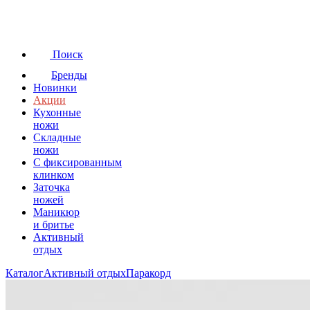
Поиск
Бренды
Новинки
Акции
Кухонные
ножи
Складные
ножи
C фиксированным
клинком
Заточка
ножей
Маникюр
и бритье
Активный
отдых
Каталог
Активный отдых
Паракорд