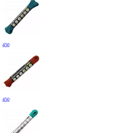
450
450