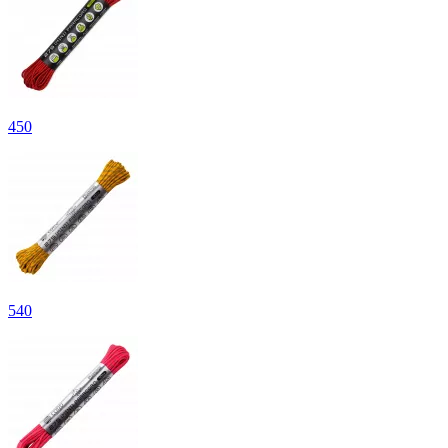
450
540