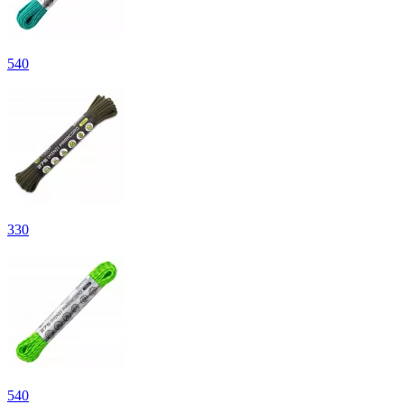
540
330
540