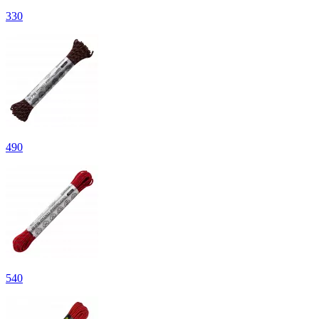
330
490
540