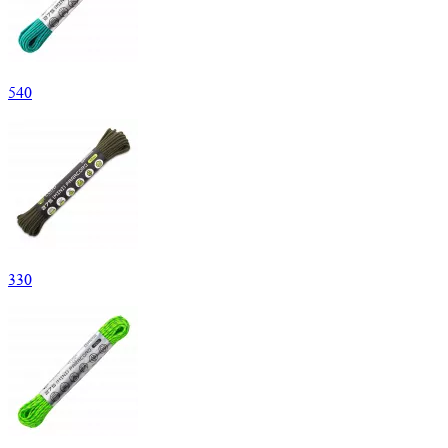
540
330