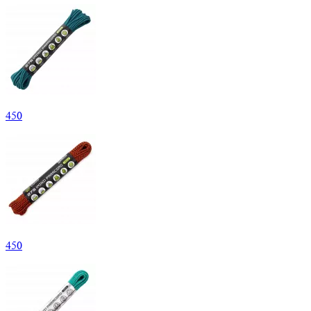
450
450