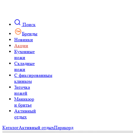
Поиск
Бренды
Новинки
Акции
Кухонные
ножи
Складные
ножи
C фиксированным
клинком
Заточка
ножей
Маникюр
и бритье
Активный
отдых
Каталог
Активный отдых
Паракорд