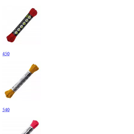
450
540