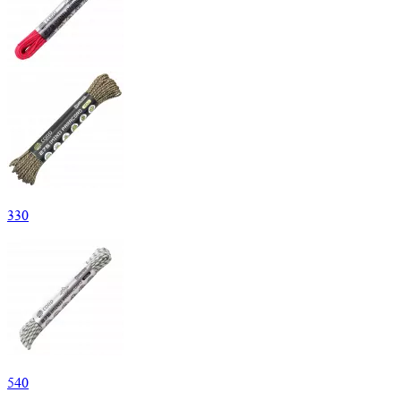
330
540