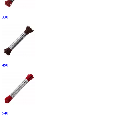
330
490
540