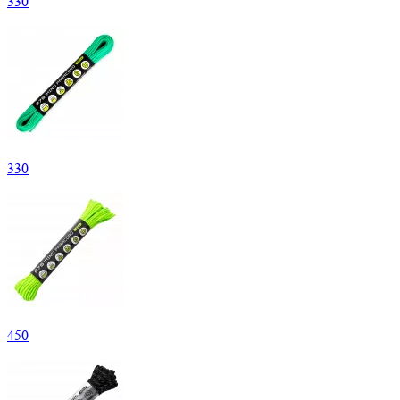
330
330
450