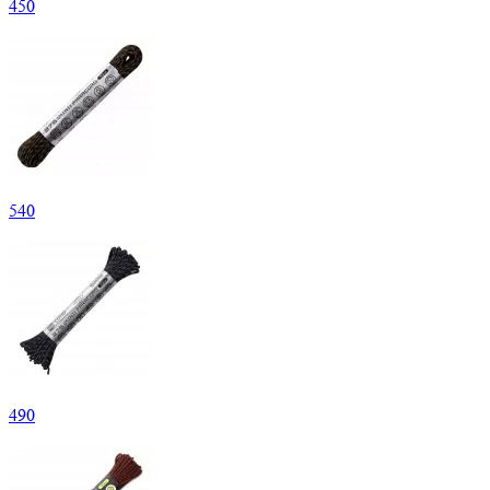
450
540
490