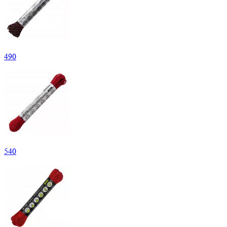
490
540