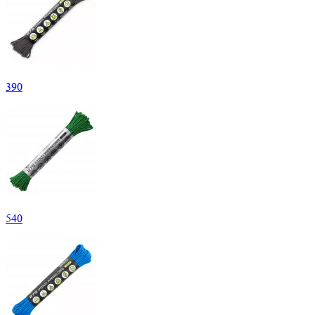
390
540