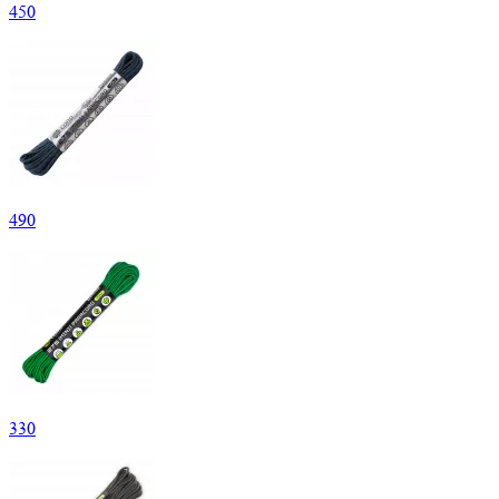
450
490
330