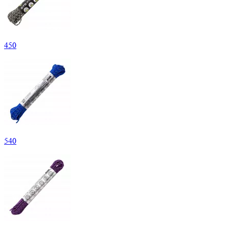
450
540