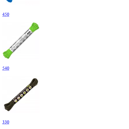
450
540
330