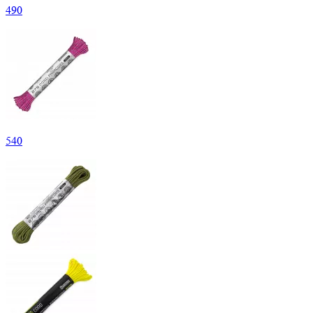
490
540