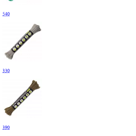
540
330
390