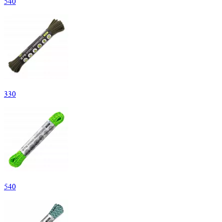
540
330
540