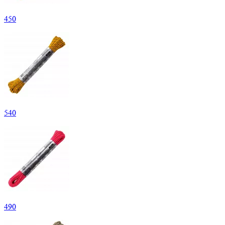
450
540
490