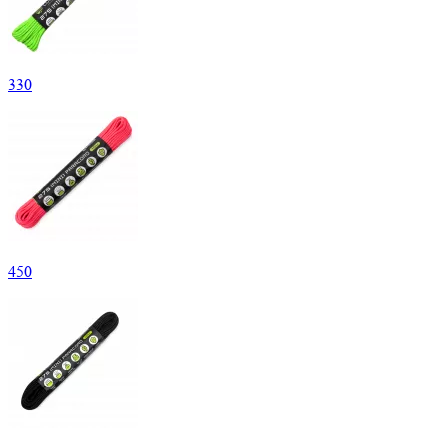
330
450