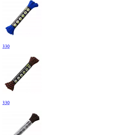
330
330