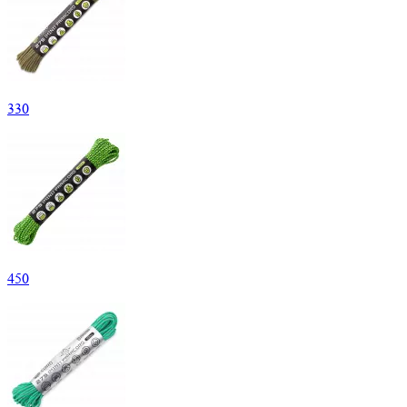
330
450