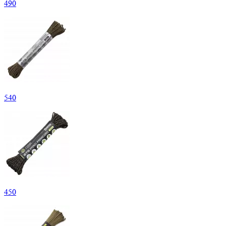
490
540
450