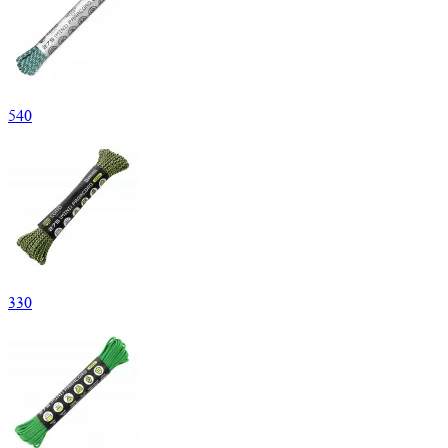
540
330