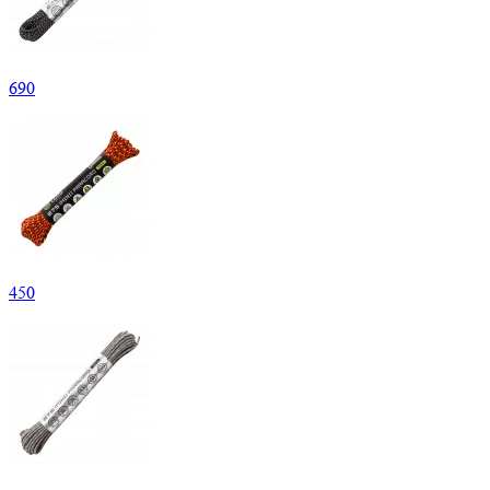
690
450