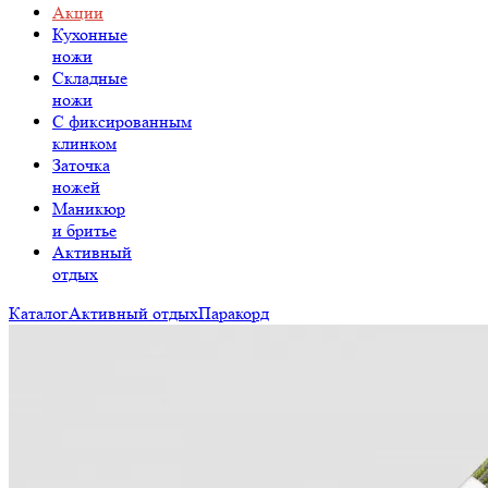
Акции
Кухонные
ножи
Складные
ножи
C фиксированным
клинком
Заточка
ножей
Маникюр
и бритье
Активный
отдых
Каталог
Активный отдых
Паракорд