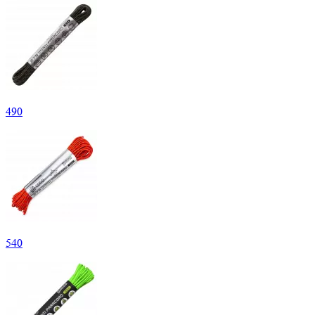
490
540