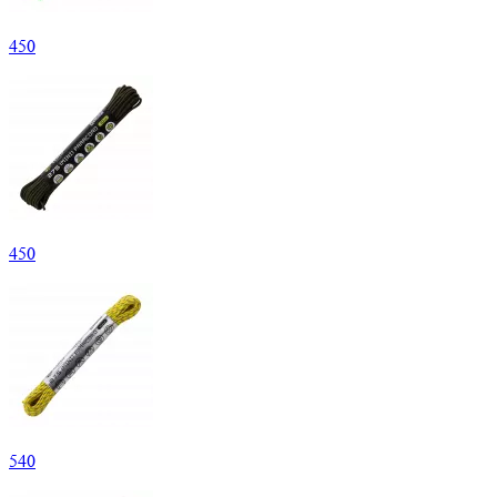
450
450
540