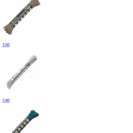
330
540