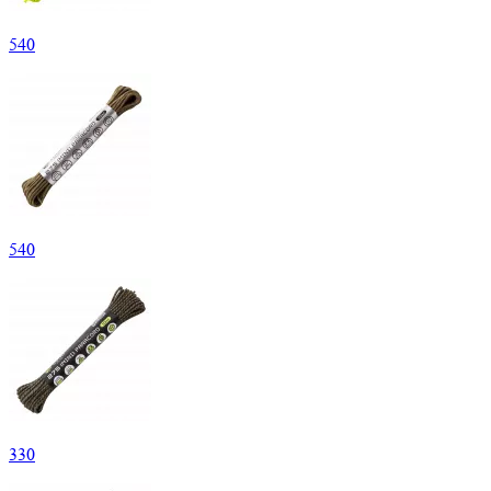
540
540
330