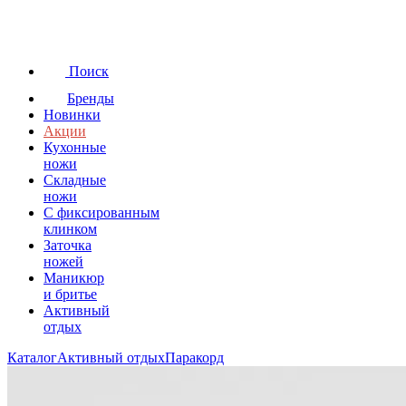
Поиск
Бренды
Новинки
Акции
Кухонные
ножи
Складные
ножи
C фиксированным
клинком
Заточка
ножей
Маникюр
и бритье
Активный
отдых
Каталог
Активный отдых
Паракорд