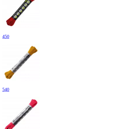
450
540