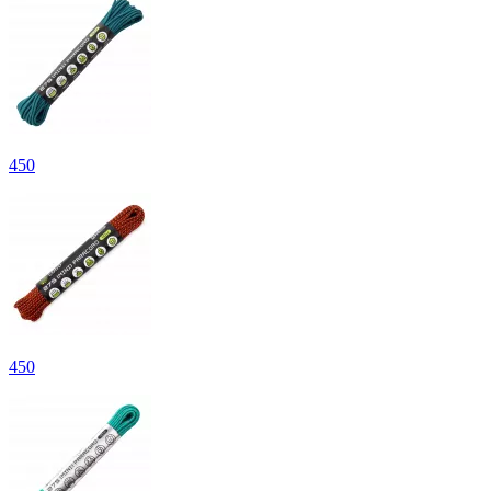
450
450