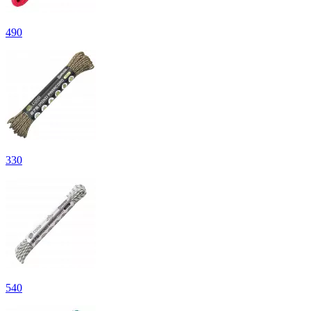
490
330
540