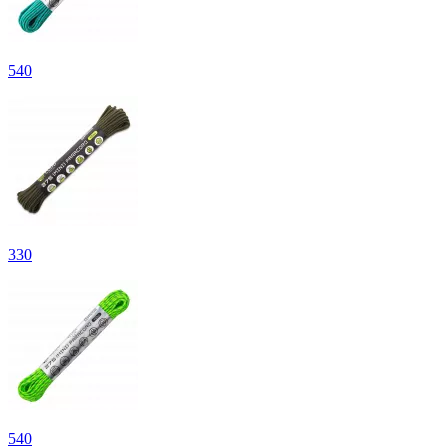
540
330
540