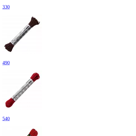
330
490
540