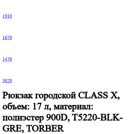
1
910
1
670
1
470
3
020
Рюкзак городской CLASS X,
объем: 17 л, материал:
полиэстер 900D, T5220-BLK-
GRE, TORBER