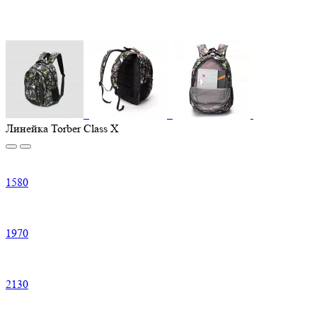
Линейка Torber Class X
1
580
1
970
2
130