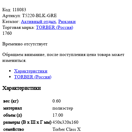
Код:
118083
Артикул:
T5220-BLK-GRE
Каталог:
Активный отдых
,
Рюкзаки
Торговая марка:
TORBER (Россия)
1
760
Временно отсутствует
Обращаем внимание, после поступления цена товара может
измениться.
Характеристики
TORBER (Россия)
Характеристики
вес (кг)
0.60
материал
полиэстер
объем (л)
17.00
размеры (В х Ш х Г мм)
450х320х160
семейство
Torber Class X