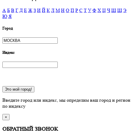
А
Б
В
Г
Д
Е
Ж
З
И
Й
К
Л
М
Н
О
П
Р
С
Т
У
Ф
Х
Ц
Ч
Ш
Щ
Э
Ю
Я
Город
Индекс
Это мой город!
Введите город или индекс, мы определим ваш город и регион
по индексу
×
ОБРАТНЫЙ ЗВОНОК