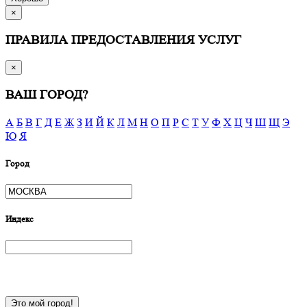
×
ПРАВИЛА ПРЕДОСТАВЛЕНИЯ УСЛУГ
×
ВАШ ГОРОД?
А
Б
В
Г
Д
Е
Ж
З
И
Й
К
Л
М
Н
О
П
Р
С
Т
У
Ф
Х
Ц
Ч
Ш
Щ
Э
Ю
Я
Город
Индекс
Это мой город!