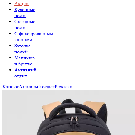
Акции
Кухонные
ножи
Складные
ножи
C фиксированным
клинком
Заточка
ножей
Маникюр
и бритье
Активный
отдых
Каталог
Активный отдых
Рюкзаки