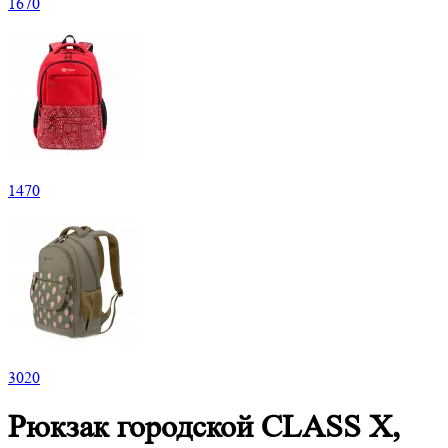
1
670
1
470
3
020
Рюкзак городской CLASS X,