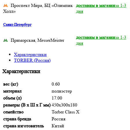
Проспект Мира, БЦ «Олимпик
доставим в магазин
за 1-3
Холл»
дня
Санкт-Петербург
доставим в магазин
за 1-3
Приморская, MesserMeister
дня
Характеристики
TORBER (Россия)
Характеристики
вес (кг)
0.60
материал
полиэстер
объем (л)
17.00
размеры (В х Ш х Г мм)
450х300х180
семейство
Torber Class X
страна бренда
Россия
страна изготовитель
Китай