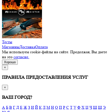
Тесты
Магазины
Доставка
Оплата
Мы используем cookie-файлы на сайте. Продолжая, Вы даете
на это
согласие.
Хорошо
×
ПРАВИЛА ПРЕДОСТАВЛЕНИЯ УСЛУГ
×
ВАШ ГОРОД?
А
Б
В
Г
Д
Е
Ж
З
И
Й
К
Л
М
Н
О
П
Р
С
Т
У
Ф
Х
Ц
Ч
Ш
Щ
Э