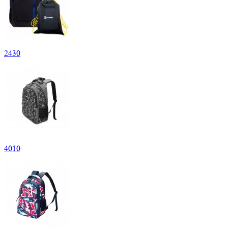
2
430
4
010