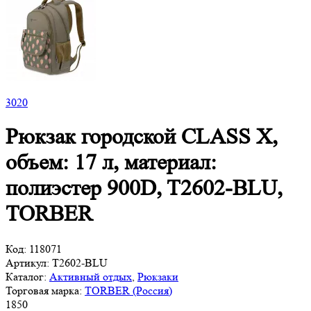
3
020
Рюкзак городской CLASS X,
объем: 17 л, материал:
полиэстер 900D, T2602-BLU,
TORBER
Код:
118071
Артикул:
T2602-BLU
Каталог:
Активный отдых
,
Рюкзаки
Торговая марка:
TORBER (Россия)
1
850