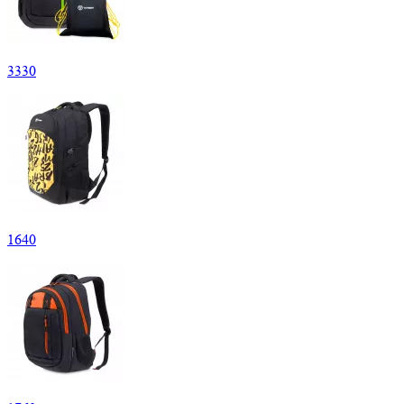
3
330
1
640