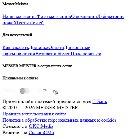
Messer Meister
Наши магазины
Фото магазинов
О компании
Лаборатория
ножей
Тесты ножей
Для покупателей
Как заказать
Доставка
Оплата
Дисконтные
карты
Гарантии
Возврат и обмен
Пожаловаться
MESSER MEISTER в социальных сетях
Принимаем к оплате
Прием онлайн-платежей предоставляется
Т-Банк
.
© 2007 — 2026 MESSER MEISTER
Правила использования сайта
Политика обработки персональных данных и cookies
Сделано с
в
OKC.Media
Работает на
CustomCMS