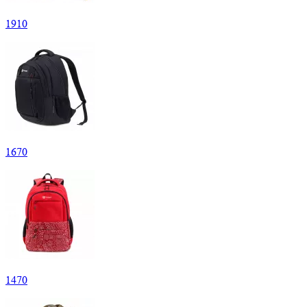
1
910
1
670
1
470