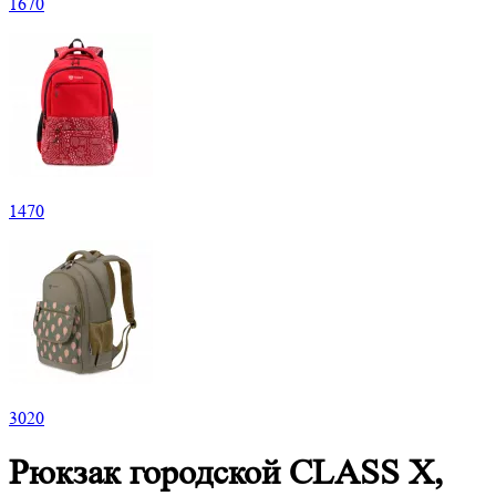
1
670
1
470
3
020
Рюкзак городской CLASS X,