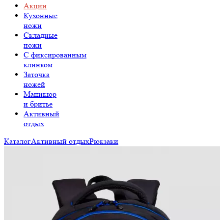
Акции
Кухонные
ножи
Складные
ножи
C фиксированным
клинком
Заточка
ножей
Маникюр
и бритье
Активный
отдых
Каталог
Активный отдых
Рюкзаки