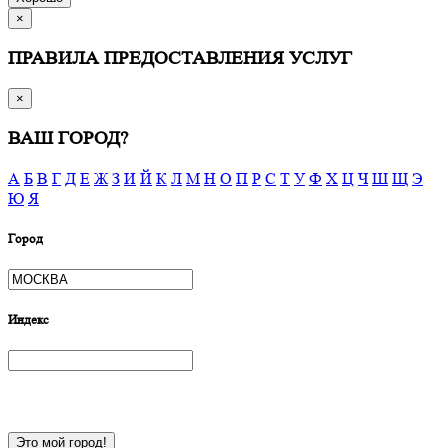
×
ПРАВИЛА ПРЕДОСТАВЛЕНИЯ УСЛУГ
×
ВАШ ГОРОД?
А
Б
В
Г
Д
Е
Ж
З
И
Й
К
Л
М
Н
О
П
Р
С
Т
У
Ф
Х
Ц
Ч
Ш
Щ
Э
Ю
Я
Город
Индекс
Это мой город!