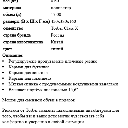
вес (кг)
0.60
материал
полиэстер
объем (л)
17.00
размеры (В х Ш х Г мм)
450х320х160
семейство
Torber Class X
страна бренда
Россия
страна изготовитель
Китай
цвет
синий
Описание:
Регулируемые продуваемые плечевые ремни
Карман для бутылки
Карман для зонтика
Карман для планшета
Мягкая спинка с продуваемыми воздушными каналами
Вмещает ноутбук диагональю 15,6"
Мешок для сменной обуви в подарок!
Рюкзаки от Torber созданы талантливыми дизайнерами для
того, чтобы вы и ваши дети могли чувствовать себя
комфортно и уверенно в любой ситуации.