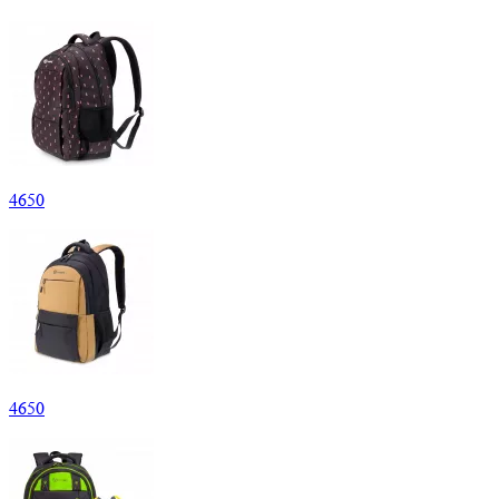
4
650
4
650