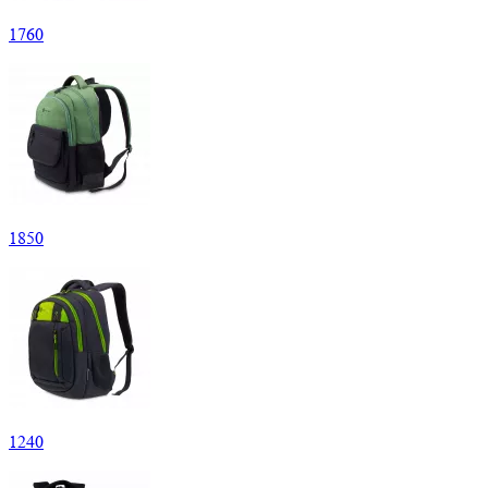
1
760
1
850
1
240