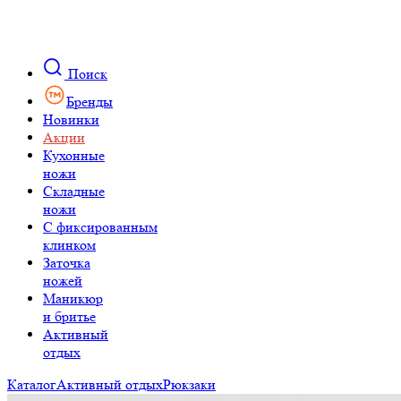
Поиск
Бренды
Новинки
Акции
Кухонные
ножи
Складные
ножи
C фиксированным
клинком
Заточка
ножей
Маникюр
и бритье
Активный
отдых
Каталог
Активный отдых
Рюкзаки