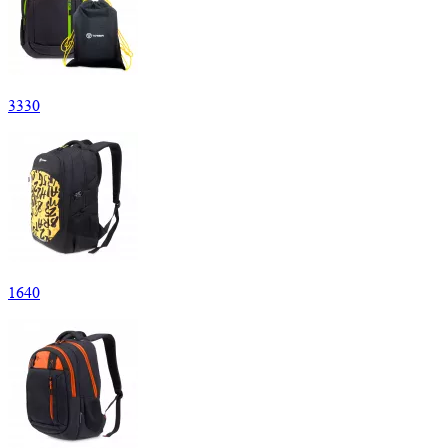
3
330
1
640