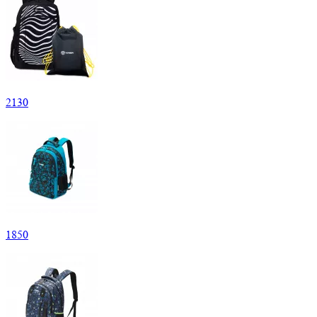
2
130
1
850