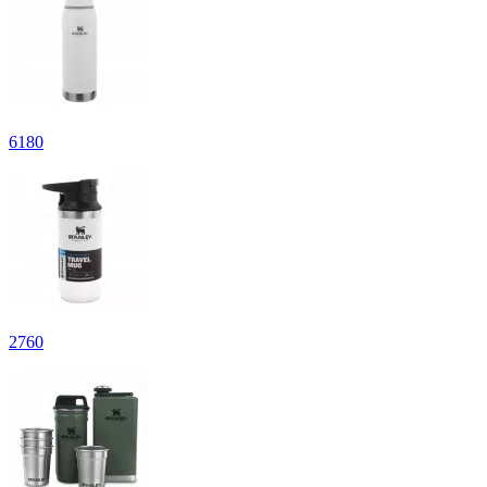
6
180
2
760