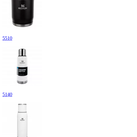
5
510
5
140