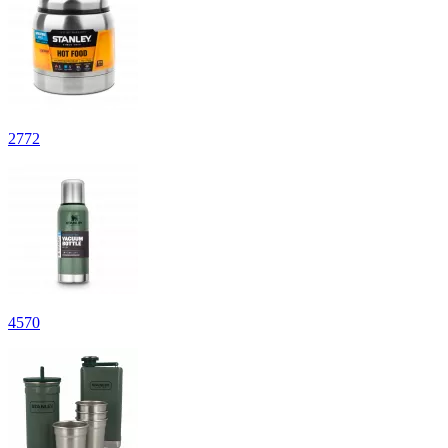
2
772
4
570