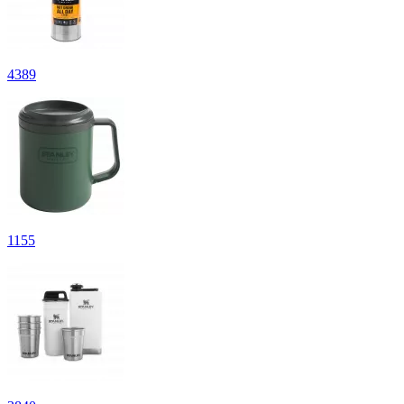
4
389
1
155