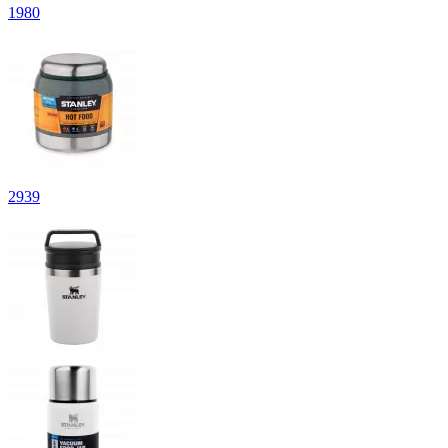
1
980
2
939