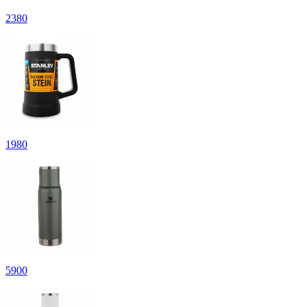
2
380
1
980
5
900