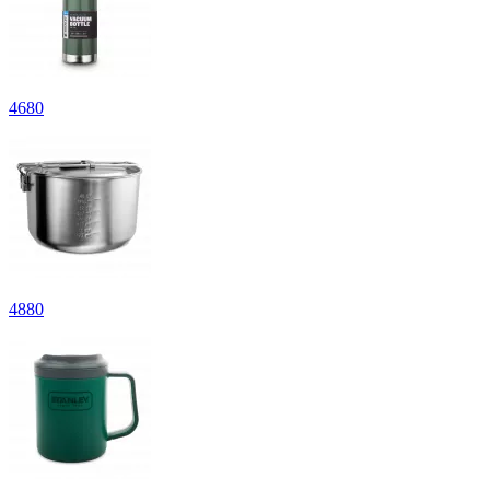
4
680
4
880