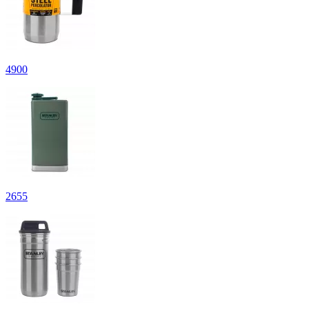
4
900
2
655