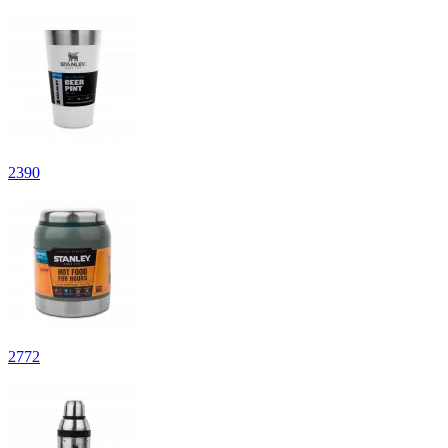
2
390
2
772