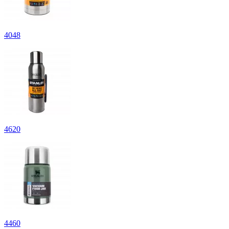
4
048
4
620
4
460