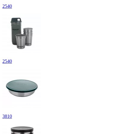
2
540
2
540
3
810