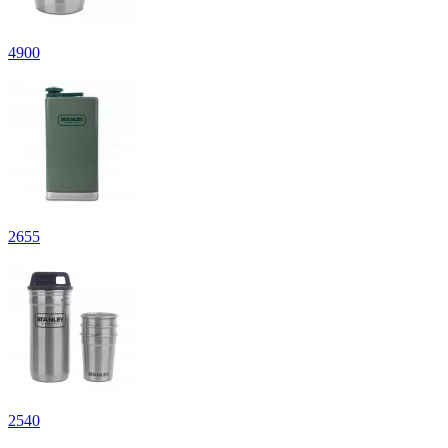
4
900
2
655
2
540