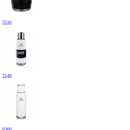
5
510
5
140
6
360