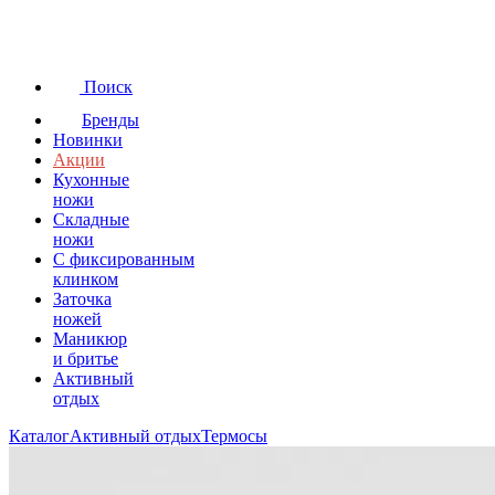
Поиск
Бренды
Новинки
Акции
Кухонные
ножи
Складные
ножи
C фиксированным
клинком
Заточка
ножей
Маникюр
и бритье
Активный
отдых
Каталог
Активный отдых
Термосы