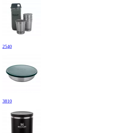
2
540
3
810