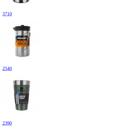
3
710
2
540
2
390