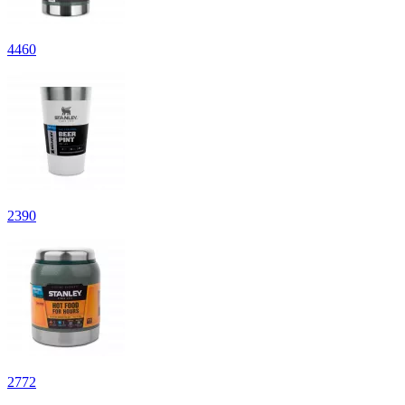
4
460
2
390
2
772