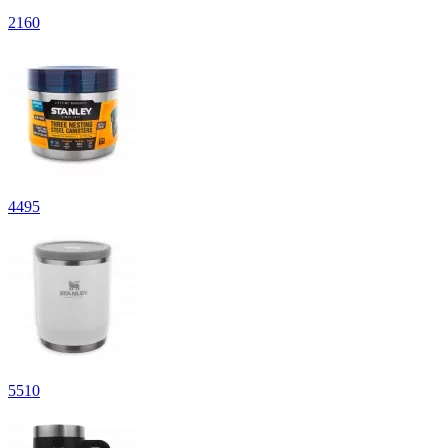
2
160
4
495
5
510