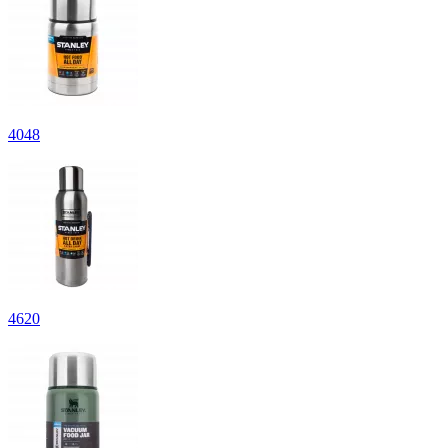
4
048
4
620