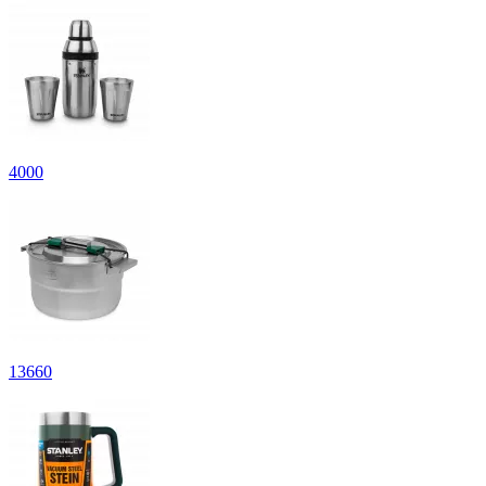
4
000
13
660