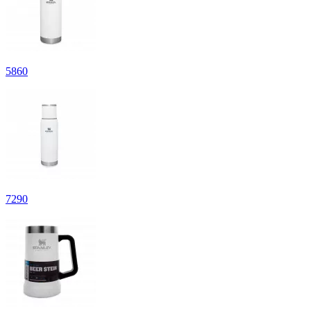
5
860
7
290