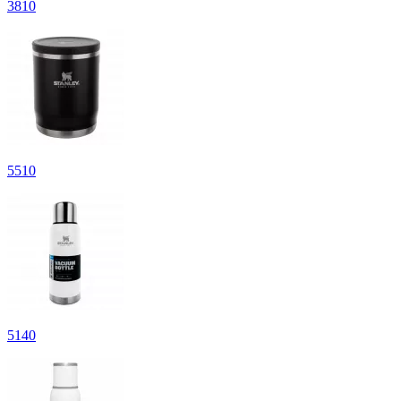
3
810
5
510
5
140