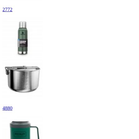
2
772
4
880