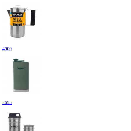
4
900
2
655