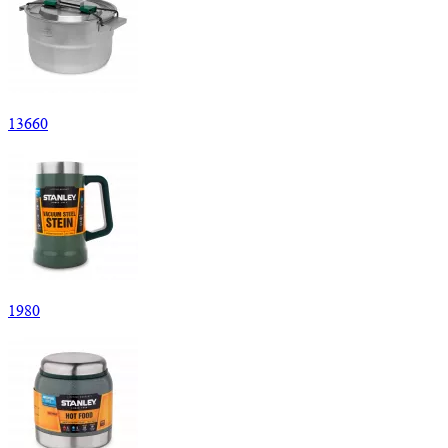
13
660
1
980