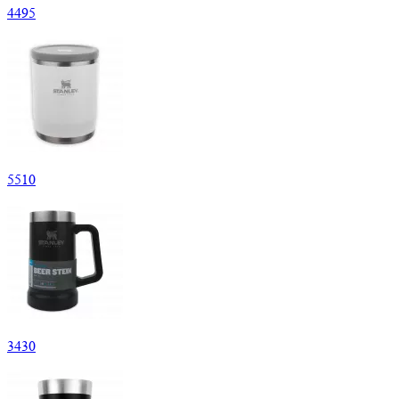
4
495
5
510
3
430