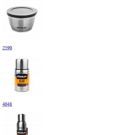
2
590
4
048