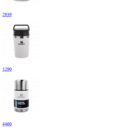
2
939
5
290
4
460