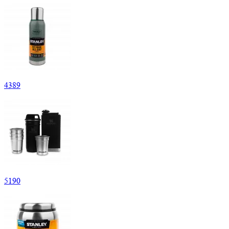
4
389
5
190