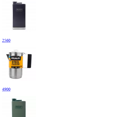
2
560
4
900