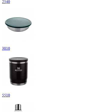
2
540
3
810
5
510