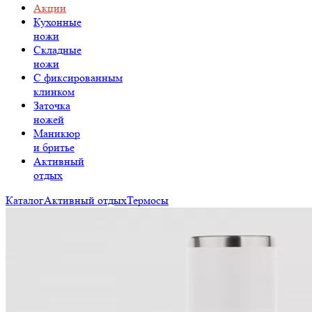
Акции
Кухонные
ножи
Складные
ножи
C фиксированным
клинком
Заточка
ножей
Маникюр
и бритье
Активный
отдых
Каталог
Активный отдых
Термосы