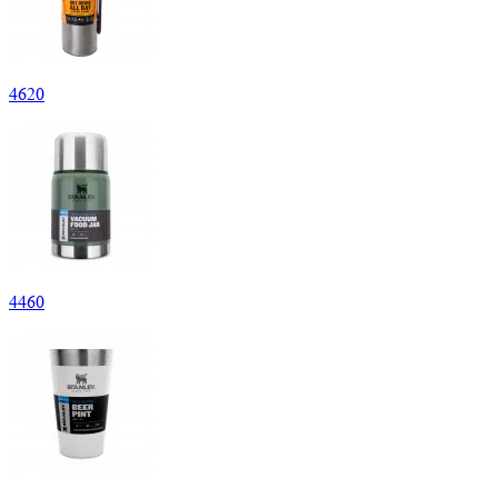
4
620
4
460