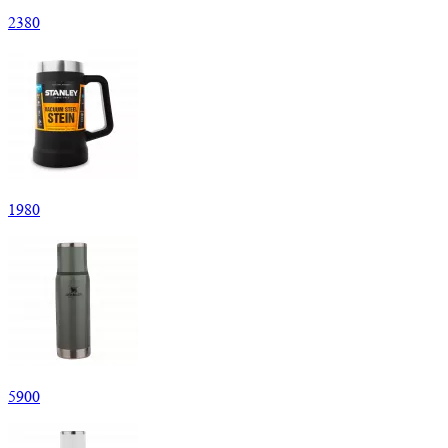
2
380
1
980
5
900