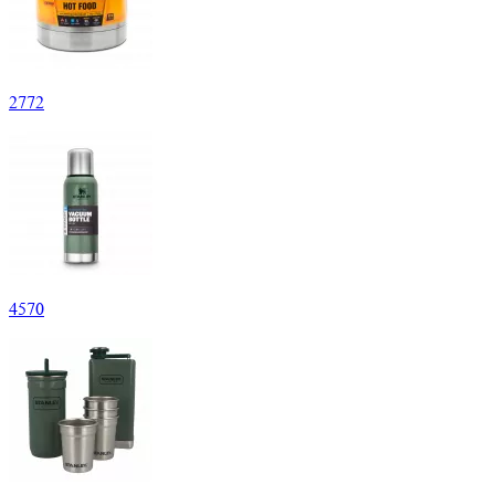
2
772
4
570