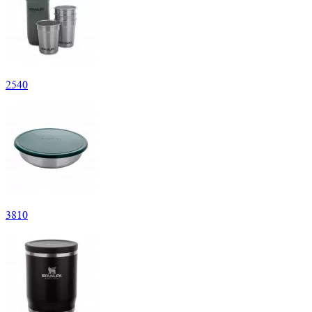
2
540
3
810