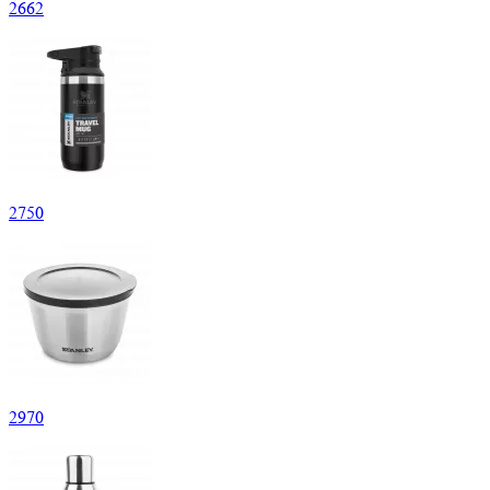
2
662
2
750
2
970