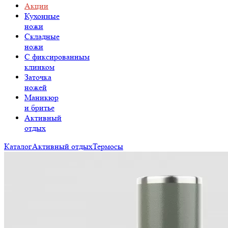
Акции
Кухонные
ножи
Складные
ножи
C фиксированным
клинком
Заточка
ножей
Маникюр
и бритье
Активный
отдых
Каталог
Активный отдых
Термосы