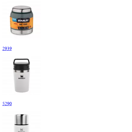
2
939
5
290