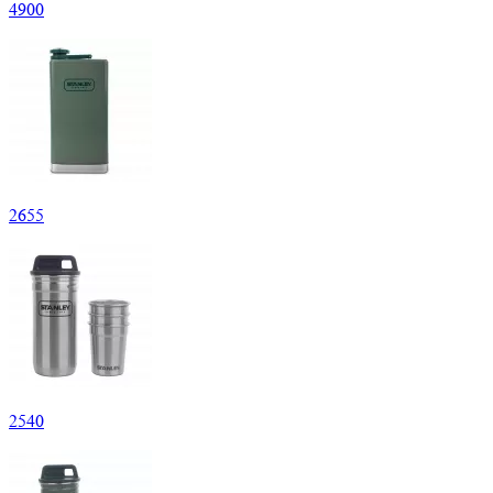
4
900
2
655
2
540