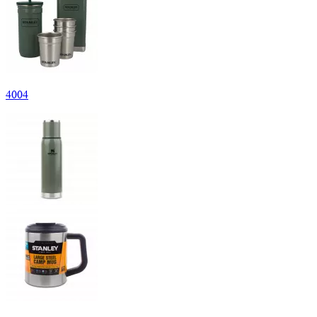
4
004