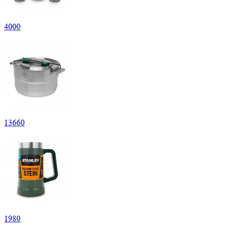
4
000
13
660
1
980