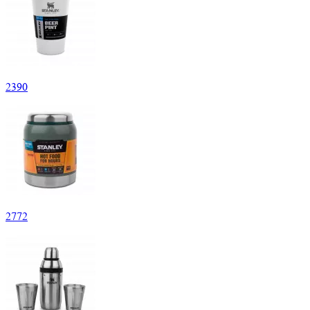
2
390
2
772