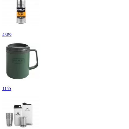
4
389
1
155