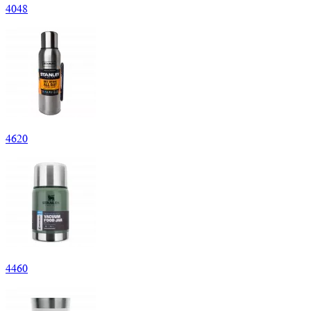
4
048
4
620
4
460