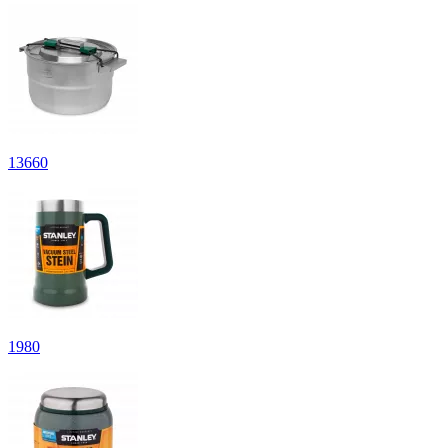
13
660
1
980