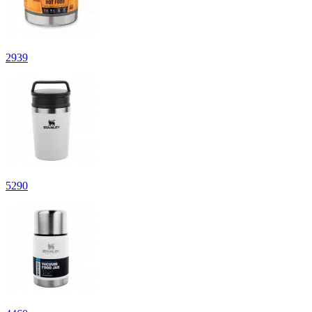
2
939
5
290