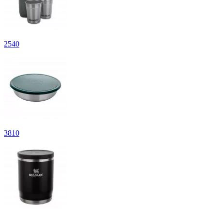
2
540
3
810