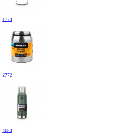
1
770
2
772
4
680