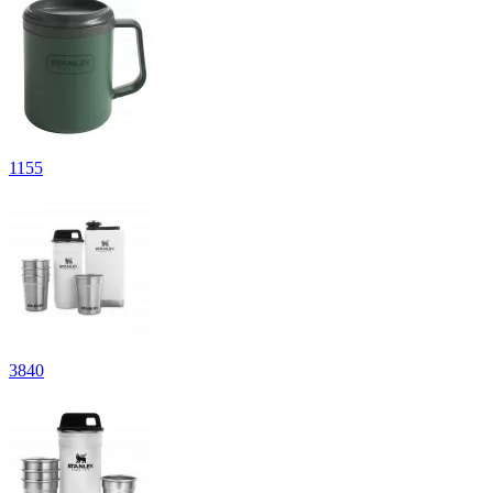
1
155
3
840