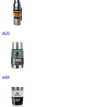
4
620
4
460