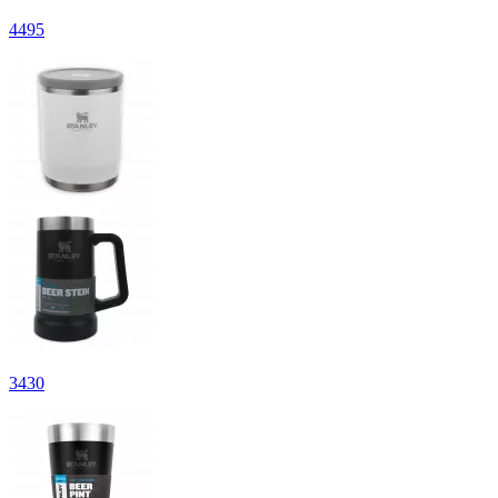
4
495
3
430