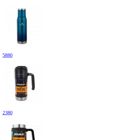
5
880
2
380