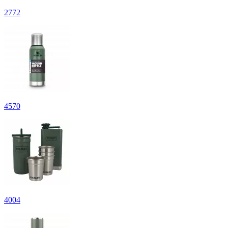
2
772
4
570
4
004