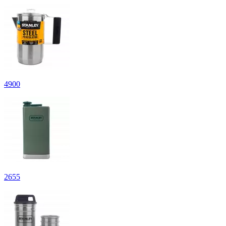
4
900
2
655