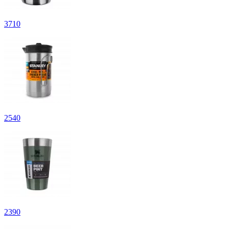
3
710
2
540
2
390