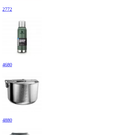
2
772
4
680
4
880