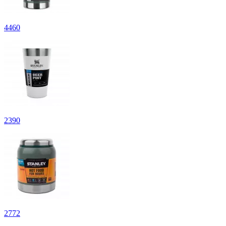
4
460
2
390
2
772