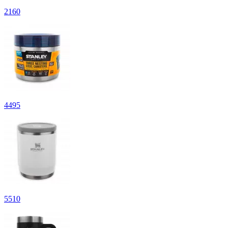
2
160
4
495
5
510