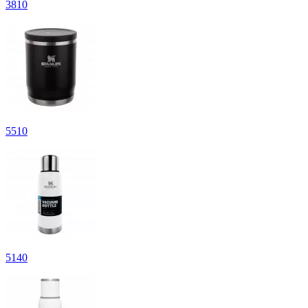
3
810
5
510
5
140