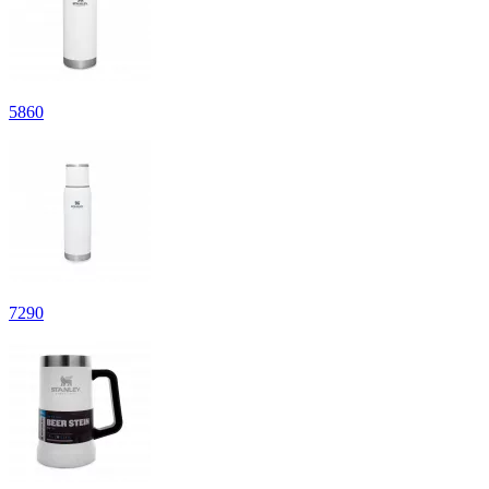
5
860
7
290