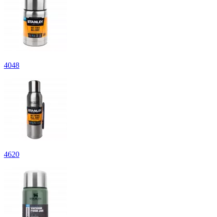
4
048
4
620