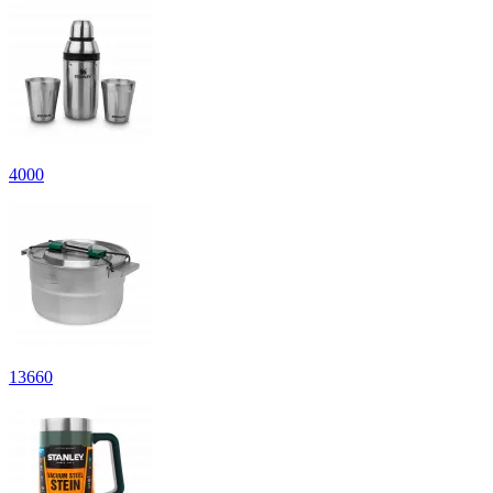
4
000
13
660